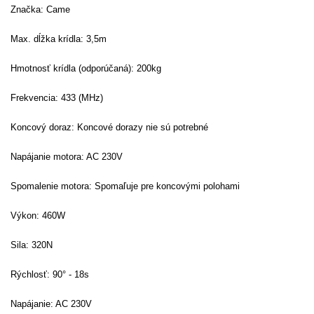
Značka: Came
Max. dĺžka krídla: 3,5m
Hmotnosť krídla (odporúčaná):
200kg
Frekvencia: 433 (MHz)
Koncový doraz:
Koncové dorazy nie sú potrebné
Napájanie motora: AC 230V
Spomalenie motora: Spomaľuje pre koncovými polohami
Výkon: 460
W
Sila: 320
N
Rýchlosť:
90° - 18s
Napájanie: AC 230V