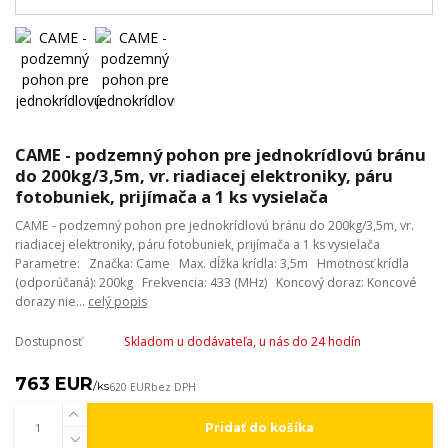
CAME - podzemný pohon pre jednokrídlovú bránu
do 200kg/3,5m, vr. riadiacej elektroniky, páru
fotobuniek, prijímača a 1 ks vysielača
CAME - podzemný pohon pre jednokrídlovú bránu do 200kg/3,5m, vr.
riadiacej elektroniky, páru fotobuniek, prijímača a 1 ks vysielača
Parametre: Značka: Came Max. dĺžka krídla: 3,5m Hmotnosť krídla
(odporúčaná): 200kg Frekvencia: 433 (MHz) Koncový doraz: Koncové
dorazy nie...
celý popis
Dostupnosť
Skladom u dodávateľa, u nás do 24 hodín
763 EUR
/
ks
620 EUR
bez DPH
Pridať do košíka