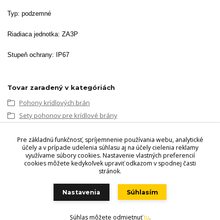
Typ: podzemné
Riadiaca jednotka:
ZA3P
Stupeň ochrany: IP67
Tovar zaradený v kategóriách
Pohony krídlových brán
Sety pohonov pre krídlové brány
Sety pohonov pre jednokrídlové brány
Pre základnú funkčnosť, spríjemnenie používania webu, analytické
Sety pohonov jednokrídlových brán Came
účely a v prípade udelenia súhlasu aj na účely cielenia reklamy
využívame súbory cookies. Nastavenie vlastných preferencií
cookies môžete kedykoľvek upraviť odkazom v spodnej časti
stránok.
Videri s.r.o., Lúčna 32, 900 01 Modra. Predajňa - Štefánikova 69,
900 01 Modra, Tel.: +421 949 353 848, +421 944 045 358,
Nastavenia
Súhlasím
POZOR ZMENA OTVÁRACÍCH HODÍN!!
!
Súhlas môžete odmietnuť
tu
.