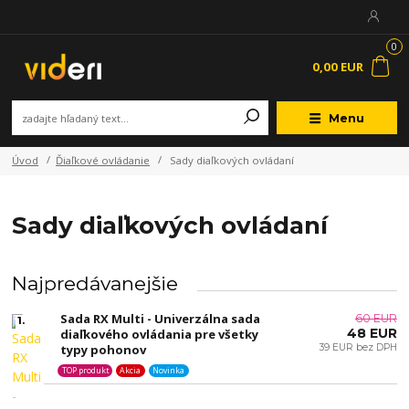
0
0,00 EUR
Menu
Úvod
Ďiaľkové ovládanie
Sady diaľkových ovládaní
Sady diaľkových ovládaní
Najpredávanejšie
Sada RX Multi - Univerzálna sada
60 EUR
1.
48 EUR
diaľkového ovládania pre všetky
typy pohonov
39 EUR bez DPH
TOP produkt
Akcia
Novinka