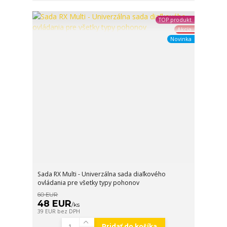
TOP produkt
Akcia
Novinka
Sada RX Multi - Univerzálna sada diaľkového
ovládania pre všetky typy pohonov
60 EUR
48 EUR
/
ks
39 EUR
bez DPH
Pridať do košíka