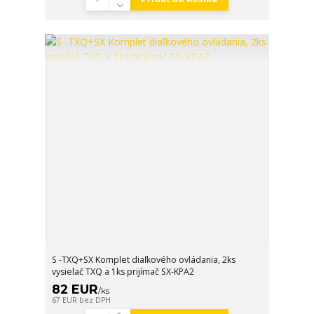
S -TXQ+SX Komplet diaľkového ovládania, 2ks
vysielač TXQ a 1ks prijímač SX-KPA2
82 EUR
/
ks
67 EUR
bez DPH