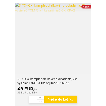
Akcia
S-TX+GX, komplet diaľkového ovládania, 2ks
vysielač TXM G a 1ks prijímač GX-KPA2
48 EUR
/
ks
39 EUR
bez DPH
Pridať do košíka