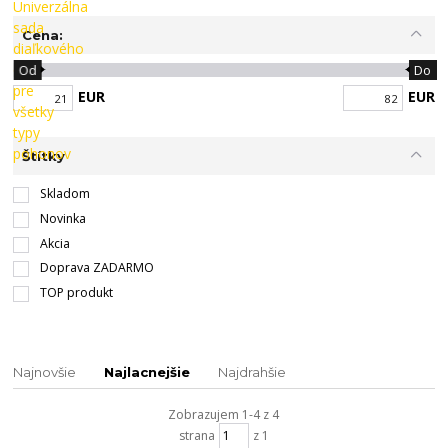
Cena:
Od
Do
EUR
EUR
Štítky
Skladom
Novinka
Akcia
Doprava ZADARMO
TOP produkt
Najnovšie
Najlacnejšie
Najdrahšie
Zobrazujem 1-4 z 4
strana
z 1