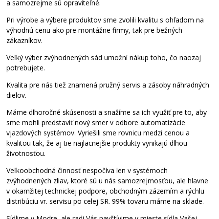
a samozrejme sú opraviteľné.
Pri výrobe a výbere produktov sme zvolili kvalitu s ohľadom na
výhodnú cenu ako pre montážne firmy, tak pre bežných
zákazníkov.
Veľký výber zvýhodnených sád umožní nákup toho, čo naozaj
potrebujete.
Kvalita pre nás tiež znamená pružný servis a zásoby náhradných
dielov.
Máme dlhoročné skúsenosti a snažíme sa ich využiť pre to, aby
sme mohli predstaviť nový smer v odbore automatizácie
vjazdových systémov. Vyriešili sme rovnicu medzi cenou a
kvalitou tak, že aj tie najlacnejšie produkty vynikajú dlhou
životnosťou.
Veľkoobchodná činnosť nespočíva len v systémoch
zvýhodnených zliav, ktoré sú u nás samozrejmosťou, ale hlavne
v okamžitej technickej podpore, obchodným zázemím a rýchlu
distribúciu vr. servisu po celej SR. 99% tovaru máme na sklade.
Sídlime v Modre, ale radi Vás navštívime v mieste sídla Vašej