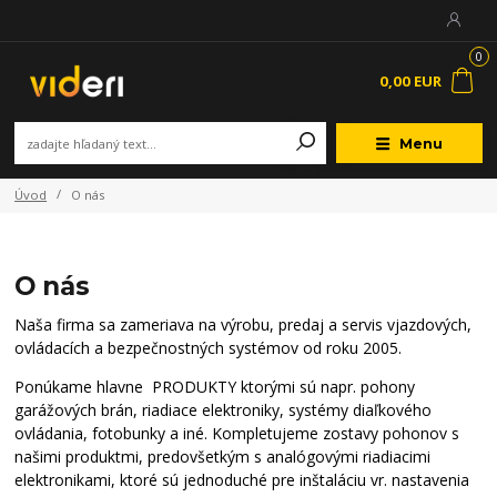
0
0,00 EUR
Menu
Úvod
O nás
O nás
Naša firma sa zameriava na výrobu, predaj a servis vjazdových,
ovládacích a bezpečnostných systémov od roku 2005.
Ponúkame hlavne PRODUKTY ktorými sú napr. pohony
garážových brán, riadiace elektroniky, systémy diaľkového
ovládania, fotobunky a iné. Kompletujeme zostavy pohonov s
našimi produktmi, predovšetkým s analógovými riadiacimi
elektronikami, ktoré sú jednoduché pre inštaláciu vr. nastavenia