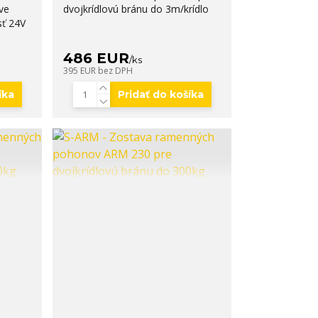
ve
dvojkrídlovú bránu do 3m/krídlo
sť 24V
486 EUR
/
ks
395 EUR
bez DPH
íka
Pridať do košíka