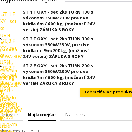
ST 1 F OXY - set 2ks TURN 100 s
.
výkonom 350W/230V pre dve
krídla 6m / 600 kg, (možnosť 24V
verzie) ZÁRUKA 3 ROKY
ST 3 F OXY - set 2ks TURN 300 s
2.
výkonom 350W/230V, pre dve
krídla do 9m/700kg, (možnosť
24V verzie) ZÁRUKA 3 ROKY
ST 2 F OXY - set 2ks TURN 200 s
3.
výkonom 350W/230V pre dve
krídla 7m / 600 kg, (možnosť 24V
verzie) ZÁRUKA 3 ROKY
zobraziť viac produkt
ajnovšie
Najlacnejšie
Najdrahšie
obrazujem 1-33 z 33