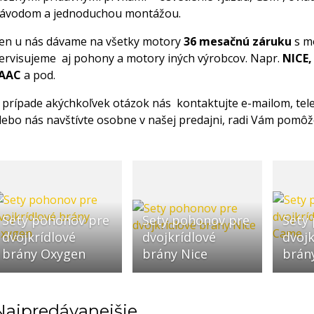
ávodom a jednoduchou montážou.
en u nás dávame na všetky motory
36 mesačnú záruku
s m
ervisujeme aj pohony a motory iných výrobcov. Napr.
NICE,
AAC
a pod.
 prípade akýchkoľvek otázok nás kontaktujte e-mailom, telef
lebo nás navštívte osobne v našej predajni, radi Vám pomô
Sety pohonov pre
Sety pohonov pre
Sety
dvojkrídlové
dvojkrídlové
dvojk
brány Oxygen
brány Nice
brán
Najpredávanejšie