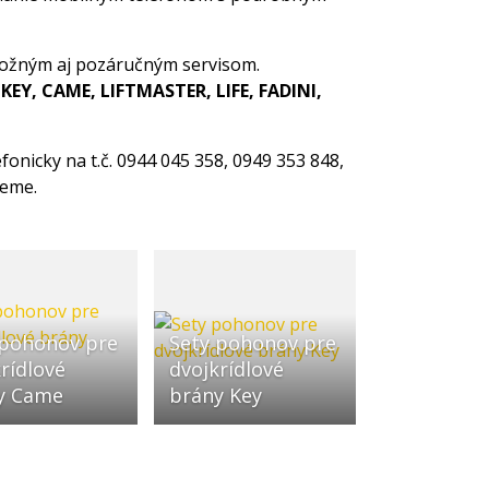
ožným aj pozáručným servisom.
 KEY, CAME, LIFTMASTER, LIFE, FADINI,
onicky na t.č. 0944 045 358, 0949 353 848,
žeme.
 pohonov pre
Sety pohonov pre
rídlové
dvojkrídlové
y Came
brány Key