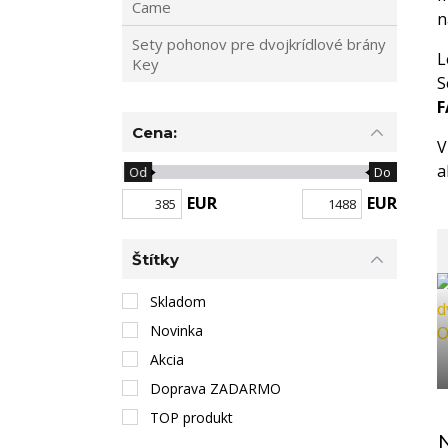
Came
n
Sety pohonov pre dvojkrídlové brány
L
Key
S
F
Cena:
V
a
Od
Do
EUR
EUR
Štítky
Skladom
Novinka
Akcia
Doprava ZADARMO
TOP produkt