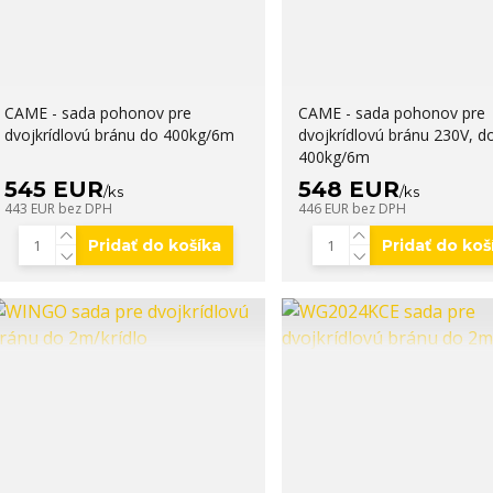
CAME - sada pohonov pre
CAME - sada pohonov pre
dvojkrídlovú bránu do 400kg/6m
dvojkrídlovú bránu 230V, d
400kg/6m
545 EUR
548 EUR
/
ks
/
ks
443 EUR
bez DPH
446 EUR
bez DPH
Pridať do košíka
Pridať do koš