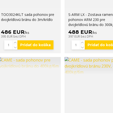
TOO3024KLT sada pohonov pre
S-ARM LX - Zostava ramen
dvojkrídlovú bránu do 3m/krídlo
pohonov ARM 230 pre
dvojkrídlovú bránu do 300k
486 EUR
488 EUR
/
ks
/
ks
395 EUR
bez DPH
397 EUR
bez DPH
Pridať do košíka
Pridať do koš