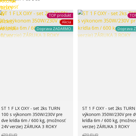
TOP produkt
TOP
Akcia
Doprava ZADARMO
Doprava 
ST 1 F LX OXY - set 2ks TURN
ST 1 F OXY - set 2ks TURN
100 s výkonom 350W/230V pre
výkonom 350W/230V pre d
dve krídla 6m / 600 kg, (možnosť
krídla 6m / 600 kg, (možno
24V verzie) ZÁRUKA 3 ROKY
verzie) ZÁRUKA 3 ROKY
470 EUR
470 EUR