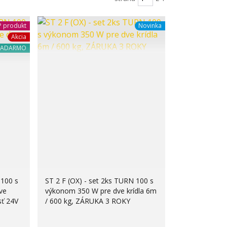
 produkt
Novinka
Akcia
ZADARMO
 100 s
ST 2 F (OX) - set 2ks TURN 100 s
ve
výkonom 350 W pre dve krídla 6m
sť 24V
/ 600 kg, ZÁRUKA 3 ROKY