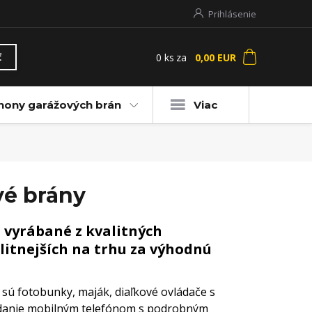
Prihlásenie
0
ks
za
0,00 EUR
ť
hony garážových brán
Viac
vé brány
 vyrábané z kvalitných
litnejších na trhu za výhodnú
sú fotobunky, maják, diaľkové ovládače s
ládanie mobilným telefónom s podrobným