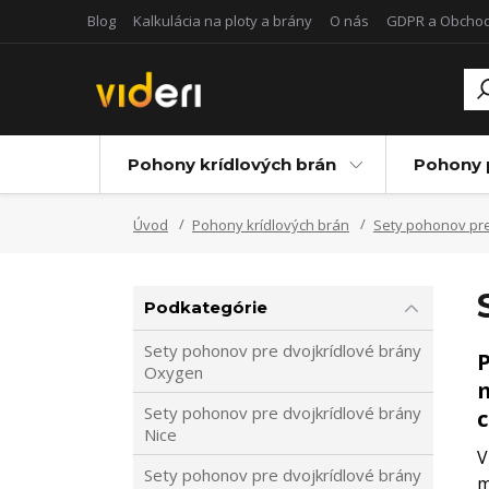
Blog
Kalkulácia na ploty a brány
O nás
GDPR a Obcho
Pohony krídlových brán
Pohony 
Úvod
Pohony krídlových brán
Sety pohonov pre
Podkategórie
Sety pohonov pre dvojkrídlové brány
P
Oxygen
m
Sety pohonov pre dvojkrídlové brány
c
Nice
V
Sety pohonov pre dvojkrídlové brány
m