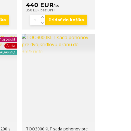
440 EUR
/
ks
358 EUR
bez DPH
íka
Pridať do košíka
 produkt
Akcia
ZADARMO
 200 s
TOO3000KLT sada pohonov pre