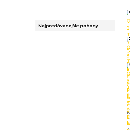
1
Najpredávanejšie pohony
N
Z