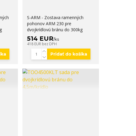
ných
S-ARM - Zostava ramenných
pohonov ARM 230 pre
g
dvojkrídlovú bránu do 300kg
514 EUR
/
ks
418 EUR
bez DPH
íka
Pridať do košíka