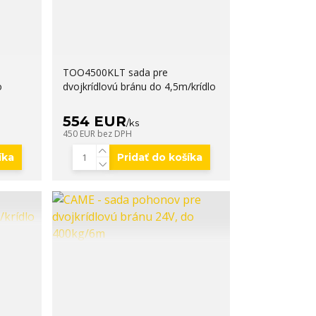
TOO4500KLT sada pre
o
dvojkrídlovú bránu do 4,5m/krídlo
554 EUR
/
ks
450 EUR
bez DPH
íka
Pridať do košíka