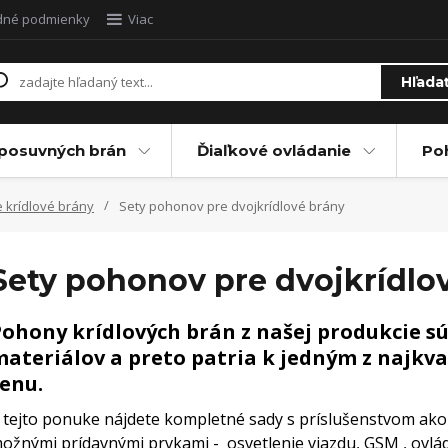
dné podmienky
Viac
Hľada
posuvných brán
Ďiaľkové ovládanie
Po
 krídlové brány
Sety pohonov pre dvojkrídlové brány
Sety pohonov pre dvojkrídlo
ohony krídlových brán z našej produkcie sú
ateriálov a preto patria k jedným z najkva
enu.
 tejto ponuke nájdete kompletné sady s príslušenstvom ako 
ožnými prídavnými prvkami - osvetlenie vjazdu, GSM , ov