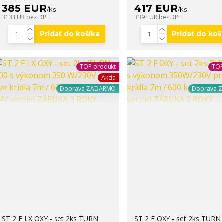
385 EUR
417 EUR
/
ks
/
ks
313 EUR
bez DPH
339 EUR
bez DPH
Pridať do košíka
Pridať do koš
TOP produkt
TOP
Akcia
Doprava ZADARMO
Doprava 
ST 2 F LX OXY - set 2ks TURN
ST 2 F OXY - set 2ks TURN