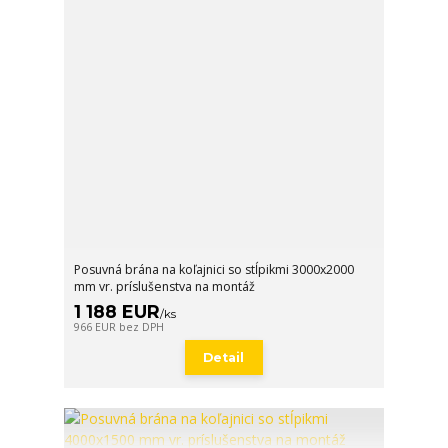
Posuvná brána na koľajnici so stĺpikmi 3000x2000
mm vr. príslušenstva na montáž
1 188 EUR
/
ks
966 EUR
bez DPH
Detail