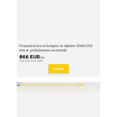
Posuvná brána na koľajnici so stĺpikmi 3500x1250
mm vr. príslušenstva na montáž
866 EUR
/
ks
704 EUR
bez DPH
Detail