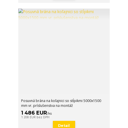
Posuvná brána na koľajnici so stĺpikmi 5000x1500
mm vr. príslušenstva na montáž
1 486 EUR
/
ks
1 208 EUR
bez DPH
Detail