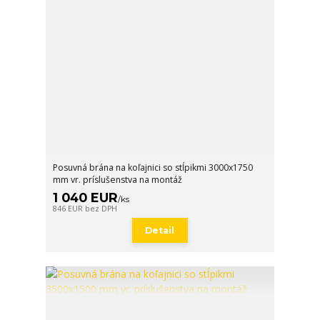
Posuvná brána na koľajnici so stĺpikmi 3000x1750
mm vr. príslušenstva na montáž
1 040 EUR
/
ks
846 EUR
bez DPH
Detail