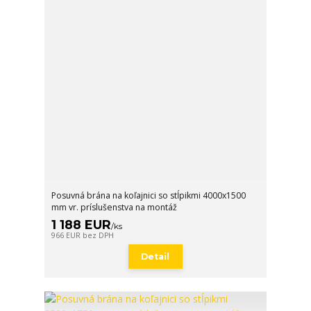
Posuvná brána na koľajnici so stĺpikmi 4000x1500
mm vr. príslušenstva na montáž
1 188 EUR
/
ks
966 EUR
bez DPH
Detail