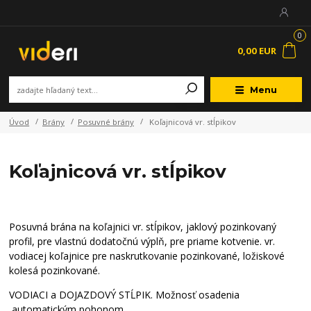
0
0,00 EUR
Menu
Úvod
Brány
Posuvné brány
Koľajnicová vr. stĺpikov
Koľajnicová vr. stĺpikov
Posuvná brána na koľajnici vr. stĺpikov, jaklový pozinkovaný
profil, pre vlastnú dodatočnú výplň, pre priame kotvenie. vr.
vodiacej koľajnice pre naskrutkovanie pozinkované, ložiskové
kolesá pozinkované.
VODIACI a DOJAZDOVÝ STĹPIK. Možnosť osadenia
automatickým pohonom.