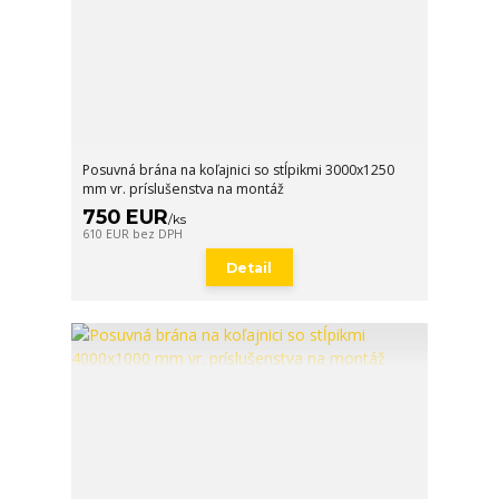
Posuvná brána na koľajnici so stĺpikmi 3000x1250
mm vr. príslušenstva na montáž
750 EUR
/
ks
610 EUR
bez DPH
Detail