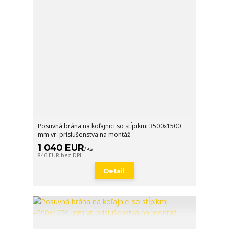
Posuvná brána na koľajnici so stĺpikmi 3500x1500
mm vr. príslušenstva na montáž
1 040 EUR
/
ks
846 EUR
bez DPH
Detail