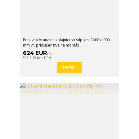
Posuvná brána na koľajnici so stĺpikmi 3000x1000
mm vr. príslušenstva na montáž
624 EUR
/
ks
507 EUR
bez DPH
Detail