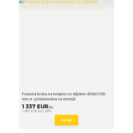
Posuvná brána na koľajnici so stĺpikmi 4500x1500
mm vr. príslušenstva na montáž
1 337 EUR
/
ks
1 087 EUR
bez DPH
Detail