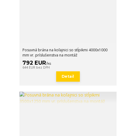
Posuvná brána na koľajnici so stĺpikmi 4000x1000
mm vr. príslušenstva na montáž
792 EUR
/
ks
644 EUR
bez DPH
Detail