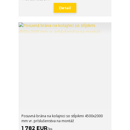
Detail
Posuvná brána na koľajnici so stĺpikmi 4500x2000
mm vr. príslušenstva na montáž
1 782 EUR
/
ks