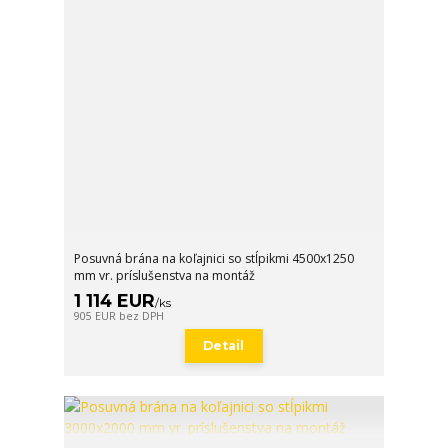
Posuvná brána na koľajnici so stĺpikmi 4500x1250
mm vr. príslušenstva na montáž
1 114 EUR
/
ks
905 EUR
bez DPH
Detail