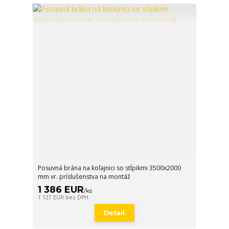
Posuvná brána na koľajnici so stĺpikmi 3500x2000
mm vr. príslušenstva na montáž
1 386 EUR
/
ks
1 127 EUR
bez DPH
Detail