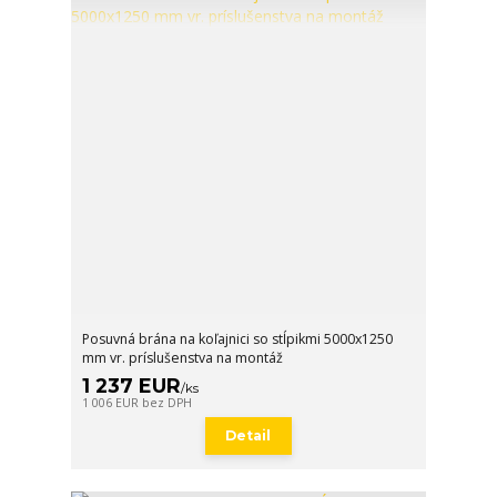
Posuvná brána na koľajnici so stĺpikmi 5000x1250
mm vr. príslušenstva na montáž
1 237 EUR
/
ks
1 006 EUR
bez DPH
Detail