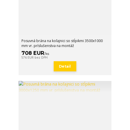
Posuvná brána na koľajnici so stĺpikmi 3500x1000
mm vr. príslušenstva na montáž
708 EUR
/
ks
576 EUR
bez DPH
Detail