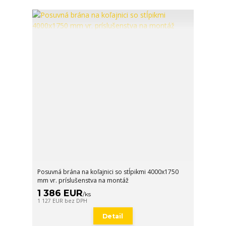
Posuvná brána na koľajnici so stĺpikmi 4000x1750
mm vr. príslušenstva na montáž
1 386 EUR
/
ks
1 127 EUR
bez DPH
Detail