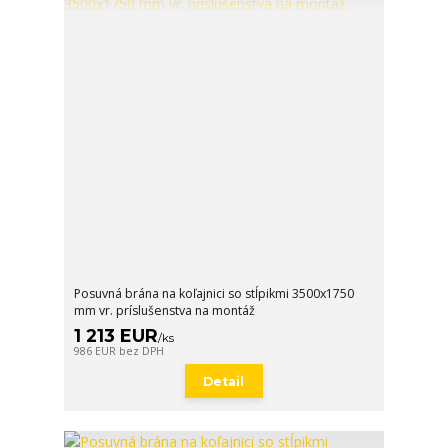
Posuvná brána na koľajnici so stĺpikmi 3500x1750
mm vr. príslušenstva na montáž
1 213 EUR
/
ks
986 EUR
bez DPH
Detail