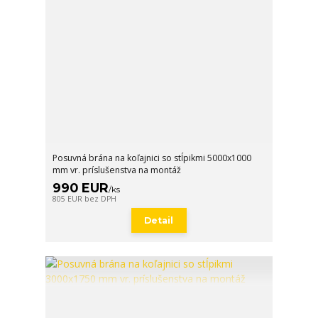
Posuvná brána na koľajnici so stĺpikmi 5000x1000
mm vr. príslušenstva na montáž
990 EUR
/
ks
805 EUR
bez DPH
Detail