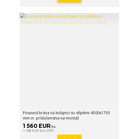
Posuvná brána na koľajnici so stĺpikmi 4500x1750
mm vr. príslušenstva na montáž
1 560 EUR
/
ks
1 268 EUR
bez DPH