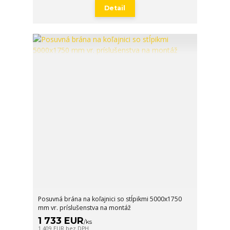
Detail
Posuvná brána na koľajnici so stĺpikmi 5000x1750
mm vr. príslušenstva na montáž
1 733 EUR
/
ks
1 409 EUR
bez DPH