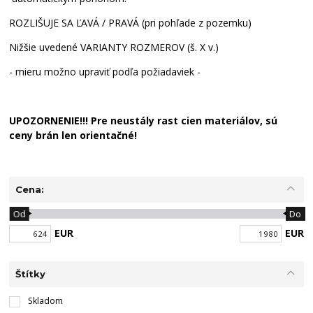
ROZLIŠUJE SA ĽAVÁ / PRAVÁ (pri pohľade z pozemku)
Nižšie uvedené VARIANTY ROZMEROV (š. X v.)
- mieru možno upraviť podľa požiadaviek -
UPOZORNENIE!!! Pre neustály rast cien materiálov, sú
ceny brán len orientačné!
Cena:
Od
Do
EUR
EUR
Štítky
Skladom