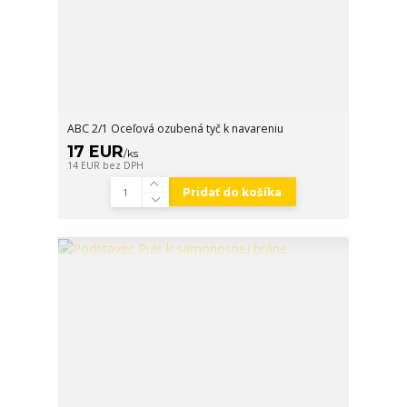
ABC 2/1 Oceľová ozubená tyč k navareniu
17 EUR
/
ks
14 EUR
bez DPH
Pridať do košíka