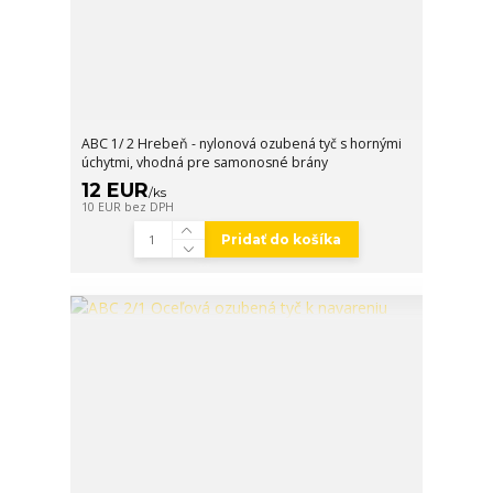
ABC 1/ 2 Hrebeň - nylonová ozubená tyč s hornými
úchytmi, vhodná pre samonosné brány
12 EUR
/
ks
10 EUR
bez DPH
Pridať do košíka