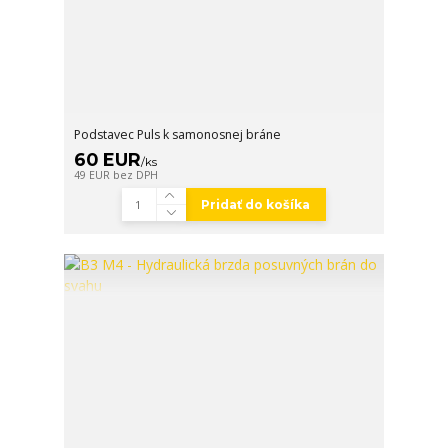
Podstavec Puls k samonosnej bráne
60 EUR
/
ks
49 EUR
bez DPH
Pridať do košíka