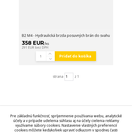
B2 M4 - Hydraulická brzda posuvných brán do svahu
358 EUR
/
ks
291 EUR
bez DPH
Pridať do košíka
strana
z 1
Najpredávanejšie pohony
Pre základnú funkčnosť, spríjemnenie používania webu, analytické
účely a v prípade udelenia súhlasu aj na účely cielenia reklamy
využívame súbory cookies. Nastavenie vlastných preferencií
cookies môžete kedykoľvek upraviť odkazom v spodnej časti