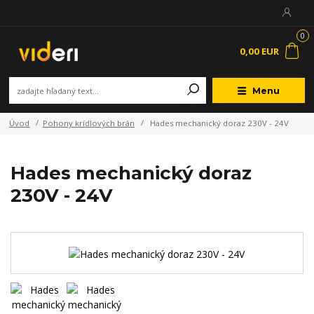
0
0,00 EUR
Menu
Úvod
Pohony krídlových brán
Hades mechanický doraz 230V - 24V
Hades mechanický doraz
230V - 24V