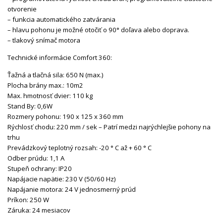
otvorenie
– funkcia automatického zatvárania
– hlavu pohonu je možné otočiť o 90° doľava alebo doprava.
– tlakový snímač motora
Technické informácie Comfort 360:
Ťažná a tlačná sila: 650 N (max.)
Plocha brány max.: 10m2
Max. hmotnosť dvier: 110 kg
Stand By: 0,6W
Rozmery pohonu: 190 x 125 x 360 mm
Rýchlosť chodu: 220 mm / sek – Patrí medzi najrýchlejšie pohony na
trhu
Prevádzkový teplotný rozsah: -20 ° C až + 60 ° C
Odber prúdu: 1,1 A
Stupeň ochrany: IP20
Napájacie napätie: 230 V (50/60 Hz)
Napájanie motora: 24 V jednosmerný prúd
Príkon: 250 W
Záruka: 24 mesiacov