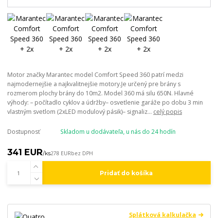
Motor značky Marantec model Comfort Speed 360 patrí medzi
najmodernejšie a najkvalitnejšie motory.Je určený pre brány s
rozmerom plochy brány do 10m2. Model 360 má silu 650N. Hlavné
výhody: – počítadlo cyklov a údržby– osvetlenie garáže po dobu 3 min
vlastným svetlom (2xLED modulový pásik)– signaliz...
celý popis
Dostupnosť
Skladom u dodávateľa, u nás do 24 hodín
341 EUR
/
ks
278 EUR
bez DPH
Pridať do košíka
Splátková kalkulačka