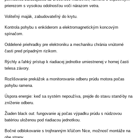
prierezom s vysokou odolnosťou voči nárazom vetra.
Voliteľný maják, zabudovateľný do krytu.
Kontrola pohybu s enkóderom a elektromagnetickým koncovým
spínačom.
Oddelené priehradky pre elektroniku a mechaniku chránia vnútorné
časti pred prípadným rizikom.
Rýchly a ľahký prístup k riadiacej jednotke umiestnenej v hornej časti
telesa závory.
Rozlišovanie prekážok a monitorovanie odberu prúdu motora počas
pohybu ramena.
Úspora energie:
keď sa systém nepoužíva, prejde do stavu stand-by na
zníženie odberu.
Žiaden black out:
fungovanie aj počas výpadku prúdu s núdzovou
batériou uloženou pod riadiacou jednotkou.
Bočné odblokovanie s trojhranným kľúčom Nice,
možnosť montáže na
obe strany.