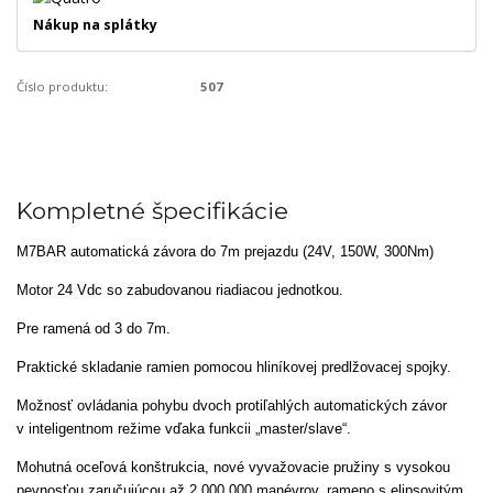
Nákup na splátky
Číslo produktu:
507
Kompletné špecifikácie
M7BAR automatická závora do 7m prejazdu (24V, 150W, 300Nm)
Motor 24 Vdc so zabudovanou riadiacou jednotkou.
Pre ramená od 3 do 7m.
Praktické skladanie ramien pomocou hliníkovej predlžovacej spojky.
Možnosť ovládania pohybu dvoch protiľahlých automatických závor
v inteligentnom režime vďaka funkcii „master/slave“.
Mohutná oceľová konštrukcia, nové vyvažovacie pružiny s vysokou
pevnosťou zaručujúcou až 2.000.000 manévrov, rameno s elipsovitým