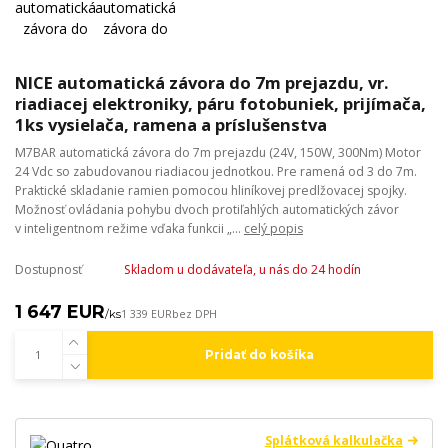
NICE automatická závora do 7m prejazdu, vr.
riadiacej elektroniky, páru fotobuniek, prijímača,
1ks vysielača, ramena a príslušenstva
M7BAR automatická závora do 7m prejazdu (24V, 150W, 300Nm) Motor
24 Vdc so zabudovanou riadiacou jednotkou. Pre ramená od 3 do 7m.
Praktické skladanie ramien pomocou hliníkovej predlžovacej spojky.
Možnosť ovládania pohybu dvoch protiľahlých automatických závor
v inteligentnom režime vďaka funkcii „...
celý popis
Dostupnosť
Skladom u dodávateľa, u nás do 24 hodín
1 647 EUR
/
ks
1 339 EUR
bez DPH
Pridať do košíka
Splátková kalkulačka