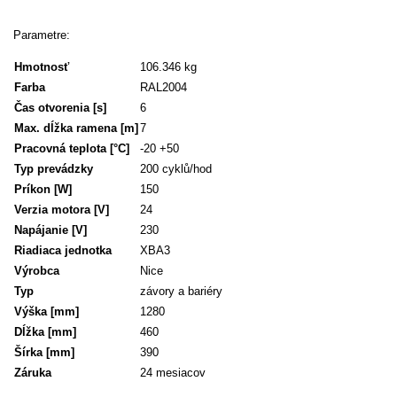
Parametre:
Hmotnosť
106.346 kg
Farba
RAL2004
Čas otvorenia
[s]
6
Max. dĺžka ramena
[m]
7
Pracovná teplota
[°C]
-20 +50
Typ prevádzky
200 cyklů/hod
Príkon
[W]
150
Verzia motora
[V]
24
Napájanie
[V]
230
Riadiaca jednotka
XBA3
Výrobca
Nice
Typ
závory a bariéry
Výška
[mm]
1280
Dĺžka
[mm]
460
Šírka
[mm]
390
Záruka
24 mesiacov