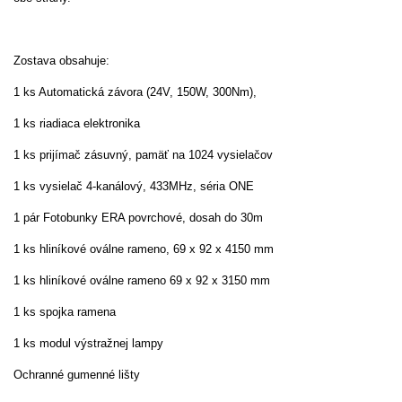
Zostava obsahuje:
1 ks Automatická závora (24V, 150W, 300Nm),
1 ks riadiaca elektronika
1 ks prijímač zásuvný, pamäť na 1024 vysielačov
1 ks vysielač 4-kanálový, 433MHz, séria ONE
1 pár Fotobunky ERA povrchové, dosah do 30m
1 ks hliníkové oválne rameno, 69 x 92 x 4150 mm
1 ks hliníkové oválne rameno 69 x 92 x 3150 mm
1 ks spojka ramena
1 ks modul výstražnej lampy
Ochranné gumenné lišty