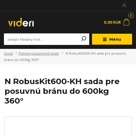
0
0,00 EUR
Menu
Úvod
Pohony posuvných brán
N RobusKit600-KH sada pre posuvnú
bránu do 600kg 360°
N RobusKit600-KH sada pre
posuvnú bránu do 600kg
360°