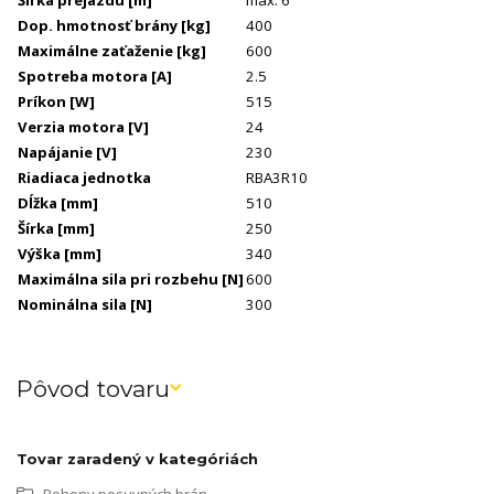
Šírka prejazdu
[m]
max. 6
Dop. hmotnosť brány
[kg]
400
Maximálne zaťaženie
[kg]
600
Spotreba motora
[A]
2.5
Príkon
[W]
515
Verzia motora
[V]
24
Napájanie
[V]
230
Riadiaca jednotka
RBA3R10
Dĺžka
[mm]
510
Šírka
[mm]
250
Výška
[mm]
340
Maximálna sila pri rozbehu
[N]
600
Nominálna sila
[N]
300
Pôvod tovaru
Tovar zaradený v kategóriách
Pohony posuvných brán