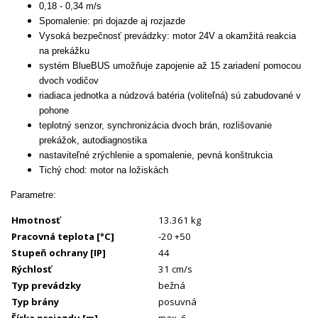
0,18 - 0,34 m/s
Spomalenie: pri dojazde aj rozjazde
Vysoká bezpečnosť prevádzky: motor 24V a okamžitá reakcia
na prekážku
systém BlueBUS umožňuje zapojenie až 15 zariadení pomocou
dvoch vodičov
riadiaca jednotka a núdzová batéria (voliteľná) sú zabudované v
pohone
teplotný senzor, synchronizácia dvoch brán, rozlišovanie
prekážok, autodiagnostika
nastaviteľné zrýchlenie a spomalenie, pevná konštrukcia
Tichý chod: motor na ložiskách
Parametre:
Hmotnosť
13.361 kg
Pracovná teplota
[°C]
-20 +50
Stupeň ochrany
[IP]
44
Rýchlosť
31 cm/s
Typ prevádzky
bežná
Typ brány
posuvná