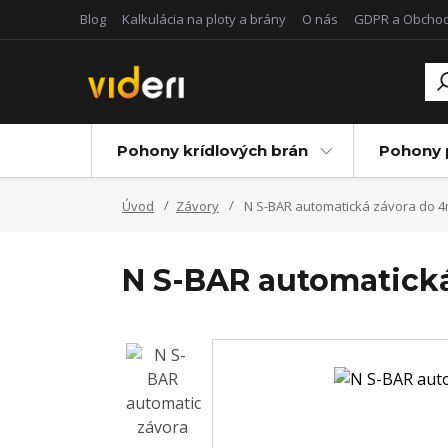
Blog
Kalkulácia na ploty a brány
O nás
GDPR a Obcho
Pohony krídlových brán
Pohony 
Úvod
Závory
N S-BAR automatická závora do 
N S-BAR automatick