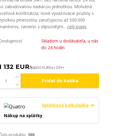
so zabudovanou riadiacou jednotkou. Mohutná
oceľová konštrukcia, nové vyvažovacie pružiny s
vysokou pevnosťou zaručujúcou až 500.000
manévrov, rameno s elipsovitým...
celý popis
Dostupnosť
Skladom u dodávateľa, u nás
do 24 hodín
1 132 EUR
/
ks
920 EUR
bez DPH
Pridať do košíka
Splátková kalkulačka
Nákup na splátky
Číslo produktu:
506