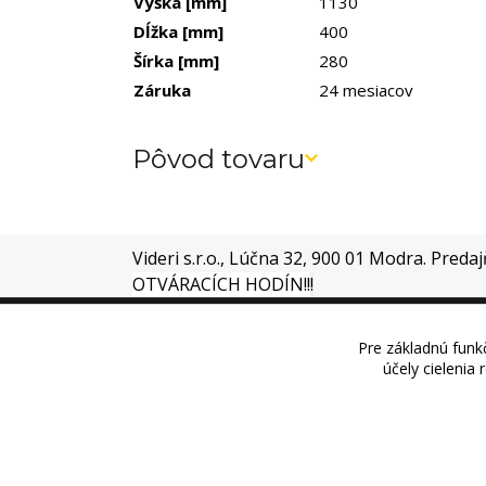
Výška
[mm]
1130
Dĺžka
[mm]
400
Šírka
[mm]
280
Záruka
24 mesiacov
Pôvod tovaru
Videri s.r.o., Lúčna 32, 900 01 Modra. Preda
OTVÁRACÍCH HODÍN!!
!
Pre základnú funkč
účely cielenia