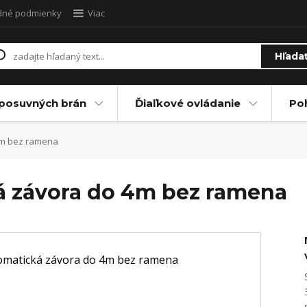
dné podmienky
Viac
Hľada
posuvných brán
Ďiaľkové ovládanie
Po
4m bez ramena
á závora do 4m bez ramena