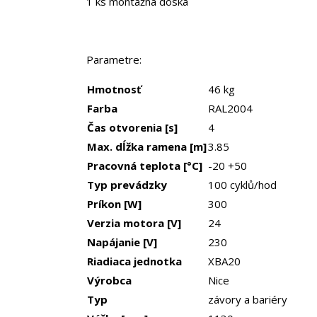
1 ks montážna doska
Parametre:
Hmotnosť
46 kg
Farba
RAL2004
Čas otvorenia
[s]
4
Max. dĺžka ramena
[m]
3.85
Pracovná teplota
[°C]
-20 +50
Typ prevádzky
100 cyklů/hod
Príkon
[W]
300
Verzia motora
[V]
24
Napájanie
[V]
230
Riadiaca jednotka
XBA20
Výrobca
Nice
Typ
závory a bariéry