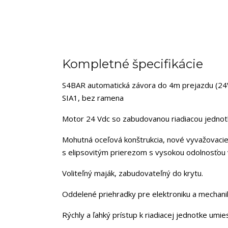
Kompletné špecifikácie
S4BAR automatická závora do 4m prejazdu (24
SIA1, bez ramena
Motor 24 Vdc so zabudovanou riadiacou jednot
Mohutná oceľová konštrukcia, nové vyvažovaci
s elipsovitým prierezom s vysokou odolnosťou 
Voliteľný maják, zabudovateľný do krytu.
Oddelené priehradky pre elektroniku a mechanik
Rýchly a ľahký prístup k riadiacej jednotke umie