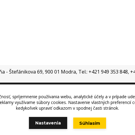
jňa - Štefánikova 69, 900 01 Modra, Tel.: +421 949 353 848, 
nosť, spríjemnenie používania webu, analytické účely a v prípade ude
Vytvorené na
Eshop-rychlo.sk
 reklamy využívame súbory cookies. Nastavenie vlastných preferencií
kedykoľvek upraviť odkazom v spodnej časti stránok.
Nastavenia
Súhlasím