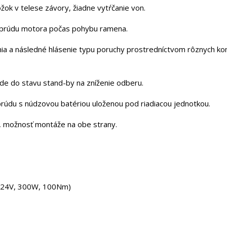
žok v telese závory, žiadne vytŕčanie von.
u prúdu motora počas pohybu ramena.
ia a následné hlásenie typu poruchy prostredníctvom rôznych kom
de do stavu stand-by na zníženie odberu.
rúdu s núdzovou batériou uloženou pod riadiacou jednotkou.
,
možnosť montáže na obe strany.
 (24V, 300W, 100Nm)