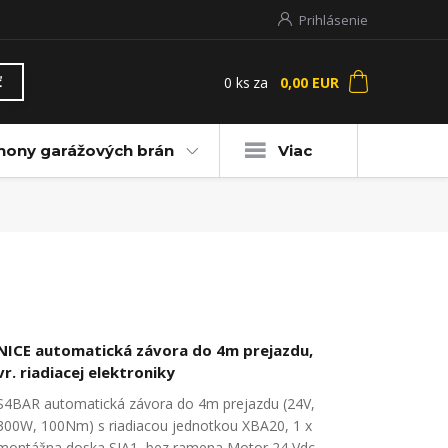
Prihlásenie
0
ks
za
0,00 EUR
ť
hony garážových brán
Viac
NICE automatická závora do 4m prejazdu,
vr. riadiacej elektroniky
S4BAR automatická závora do 4m prejazdu (24V,
300W, 100Nm) s riadiacou jednotkou XBA20, 1 x
montážna doska SIA1, bez ramena Motor 24 Vdc