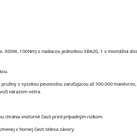
V, 300W, 100Nm) s riadiacou jednotkou XBA20, 1 x montážna do
kou.
e pružiny s vysokou pevnosťou zaručujúcou až 500.000 manévrov
voči nárazom vetra.
u chránia vnútorné časti pred prípadným rizikom.
stnenej v hornej časti telesa závory.