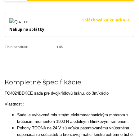
Splátková kalkulačka
Nákup na splátky
Číslo produktu:
145
Kompletné špecifikácie
TO4024BDKCE sada pre dvojkrídlovú bránu, do 3m/krídlo
Vlastnosti:
Sada je vybavená robustným elektromechanickým motorom s
krútiacim momentom 1800 N a odolným hliníkovým ramenom.
Pohony TOONA na 24 V sú vďaka patentovanému vnútornému
usporiadaniu súčiastok a bronzovej matici šneku extrémne tiché.