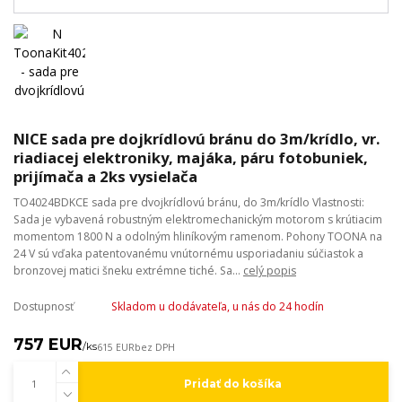
NICE sada pre dojkrídlovú bránu do 3m/krídlo, vr.
riadiacej elektroniky, majáka, páru fotobuniek,
prijímača a 2ks vysielača
TO4024BDKCE sada pre dvojkrídlovú bránu, do 3m/krídlo Vlastnosti:
Sada je vybavená robustným elektromechanickým motorom s krútiacim
momentom 1800 N a odolným hliníkovým ramenom. Pohony TOONA na
24 V sú vďaka patentovanému vnútornému usporiadaniu súčiastok a
bronzovej matici šneku extrémne tiché. Sa...
celý popis
Dostupnosť
Skladom u dodávateľa, u nás do 24 hodín
757 EUR
/
ks
615 EUR
bez DPH
Pridať do košíka