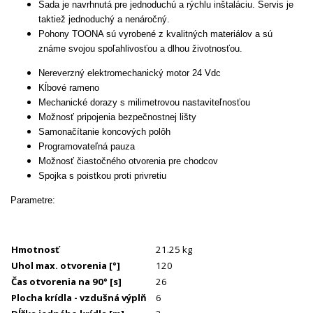
Sada je navrhnutá pre jednoduchú a rýchlu inštaláciu. Servis je
taktiež jednoduchý a nenáročný.
Pohony TOONA sú vyrobené z kvalitných materiálov a sú
známe svojou spoľahlivosťou a dlhou životnosťou.
Nereverzný elektromechanický motor 24 Vdc
Kĺbové rameno
Mechanické dorazy s milimetrovou nastaviteľnosťou
Možnosť pripojenia bezpečnostnej lišty
Samonačítanie koncových polôh
Programovateľná pauza
Možnosť čiastočného otvorenia pre chodcov
Spojka s poistkou proti privretiu
Parametre:
Hmotnosť
21.25 kg
Uhol max. otvorenia
[°]
120
Čas otvorenia na 90°
[s]
26
Plocha krídla - vzdušná výplň
6