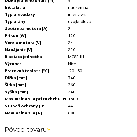
Dĺžka jedného krídla
[m]
3
Inštalácia
nadzemná
Typ prevádzky
intenzívna
Typ brány
dvojkrídlová
Spotreba motora
[A]
2
Príkon
[W]
120
Verzia motora
[V]
24
Napájanie
[V]
230
Riadiaca jednotka
MC824H
Výrobca
Nice
Pracovná teplota
[°C]
-20 +50
Dĺžka
[mm]
740
Šírka
[mm]
260
Výška
[mm]
240
Maximálna sila pri rozbehu
[N]
1800
Stupeň ochrany
[IP]
44
Nominálna sila
[N]
600
Pôvod tovaru