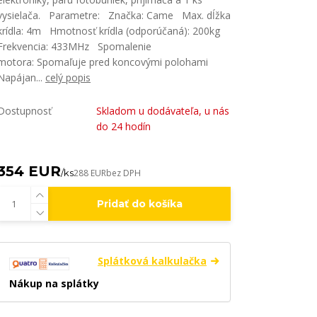
vysielača. Parametre: Značka: Came Max. dĺžka
krídla: 4m Hmotnosť krídla (odporúčaná): 200kg
Frekvencia: 433MHz Spomalenie
motora: Spomaľuje pred koncovými polohami
Napájan...
celý popis
Dostupnosť
Skladom u dodávateľa, u nás
do 24 hodín
354 EUR
/
ks
288 EUR
bez DPH
Pridať do košíka
Splátková kalkulačka
Nákup na splátky