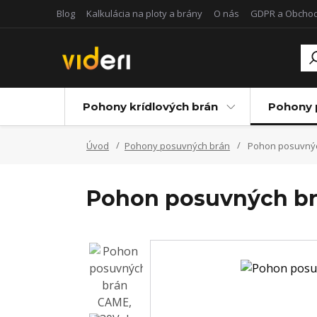
Blog
Kalkulácia na ploty a brány
O nás
GDPR a Obcho
Pohony krídlových brán
Pohony 
Úvod
Pohony posuvných brán
Pohon posuvnýc
Pohon posuvných br