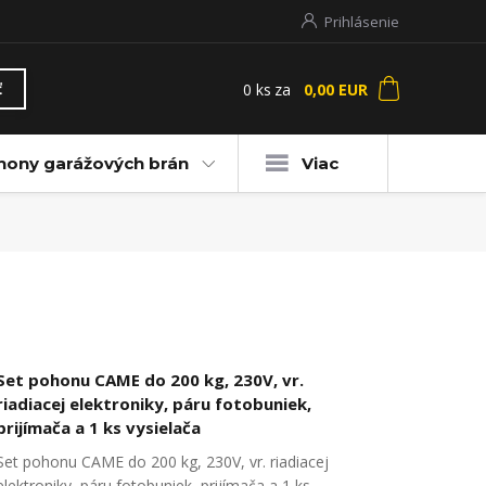
Prihlásenie
0
ks
za
0,00 EUR
ť
hony garážových brán
Viac
Set pohonu CAME do 200 kg, 230V, vr.
riadiacej elektroniky, páru fotobuniek,
prijímača a 1 ks vysielača
Set pohonu CAME do 200 kg, 230V, vr. riadiacej
elektroniky, páru fotobuniek, prijímača a 1 ks