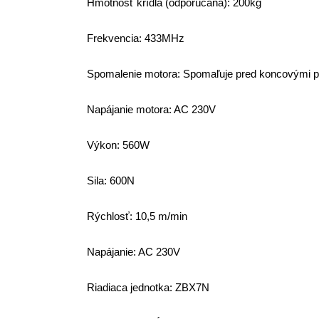
Hmotnosť krídla (odporúčaná): 200kg
Frekvencia: 433MHz
Spomalenie motora:
Spomaľuje pred koncovými p
Napájanie motora: AC 230V
Výkon:
560W
Sila: 6
00N
Rýchlosť:
10,5 m/min
Napájanie: AC 230V
Riadiaca jednotka:
ZBX7N