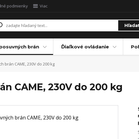
dné podmienky
Viac
Hľada
posuvných brán
Ďiaľkové ovládanie
Po
h brán CAME, 230V do 200 kg
án CAME, 230V do 200 kg