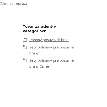
Číslo produktu:
220
Tovar zaradený v
kategóriách
Pohony posuvných brán
Sety pohonov pre posuvné
brány
Sety pohonov pre posuvné
brány Came