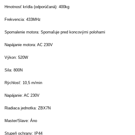
Hmotnosť krídla (odporúčaná): 400kg
Frekvencia: 433MHz
Spomalenie motora:
Spomaľuje pred koncovými polohami
Napájanie motora: AC 230V
Výkon:
520W
Sila:
800N
Rýchlosť:
10,5 m/min
Napájanie: AC 230V
Riadiaca jednotka:
ZBX7N
Master/Slave:
Áno
Stupeň ochrany:
IP44