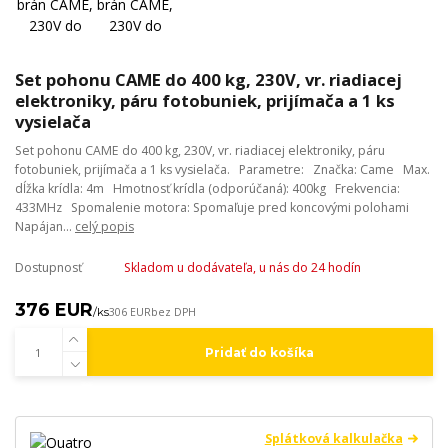
Set pohonu CAME do 400 kg, 230V, vr. riadiacej
elektroniky, páru fotobuniek, prijímača a 1 ks
vysielača
Set pohonu CAME do 400 kg, 230V, vr. riadiacej elektroniky, páru
fotobuniek, prijímača a 1 ks vysielača. Parametre: Značka: Came Max.
dĺžka krídla: 4m Hmotnosť krídla (odporúčaná): 400kg Frekvencia:
433MHz Spomalenie motora: Spomaľuje pred koncovými polohami
Napájan...
celý popis
Dostupnosť
Skladom u dodávateľa, u nás do 24 hodín
376 EUR
/
ks
306 EUR
bez DPH
Pridať do košíka
Splátková kalkulačka