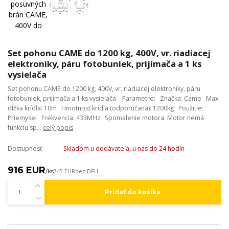
Set pohonu CAME do 1200 kg, 400V, vr. riadiacej
elektroniky, páru fotobuniek, prijímača a 1 ks
vysielača
Set pohonu CAME do 1200 kg, 400V, vr. riadiacej elektroniky, páru
fotobuniek, prijímača a 1 ks vysielača. Parametre: Značka: Came Max.
dĺžka krídla: 10m Hmotnosť krídla (odporúčaná): 1200kg Použitie:
Priemysel Frekvencia: 433MHz Spomalenie motora: Motor nemá
funkciu sp...
celý popis
Dostupnosť
Skladom u dodávateľa, u nás do 24 hodín
916 EUR
/
ks
745 EUR
bez DPH
Pridať do košíka