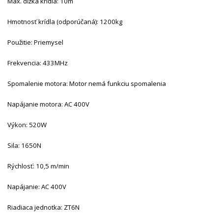
Max. dĺžka krídla: 10m
Hmotnosť krídla (odporúčaná): 1200kg
Použitie: Priemysel
Frekvencia: 433MHz
Spomalenie motora:
Motor nemá funkciu spomalenia
Napájanie motora: AC 400V
Výkon: 520
W
Sila: 1650
N
Rýchlosť:
10,5 m/min
Napájanie: AC 400V
Riadiaca jednotka:
ZT6N