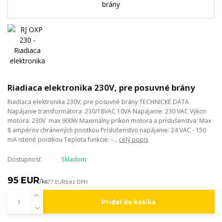
Riadiaca elektronika 230V, pre posuvné brány
Riadiaca elektronika 230V, pre posuvné brány TECHNICKÉ DÁTA
Napájanie transformátora: 230/18VAC 10VA Napájanie: 230 VAC Výkon
motora: 230V max 900W Maximálny príkon motora a príslušenstva: Max
8 ampérov chránených poistkou Príslušenstvo napájanie: 24 VAC - 150
mA istené poistkou Teplota funkcie: -...
celý popis
Dostupnosť
Skladom
95 EUR
/
ks
77 EUR
bez DPH
Pridať do košíka