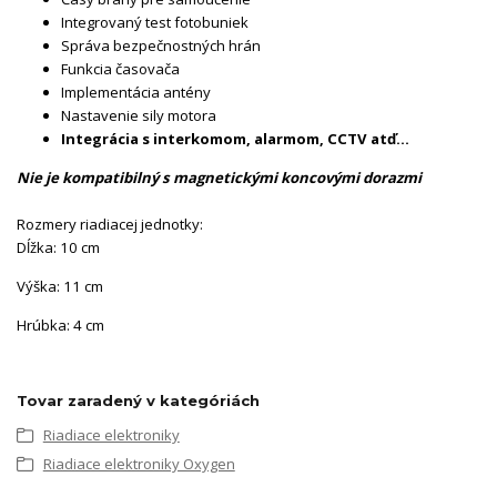
Integrovaný test fotobuniek
Správa bezpečnostných hrán
Funkcia časovača
Implementácia antény
Nastavenie sily motora
Integrácia s interkomom, alarmom, CCTV atď...
Nie je kompatibilný s magnetickými koncovými dorazmi
Rozmery riadiacej jednotky:
Dĺžka: 10 cm
Výška: 11 cm
Hrúbka: 4 cm
Tovar zaradený v kategóriách
Riadiace elektroniky
Riadiace elektroniky Oxygen