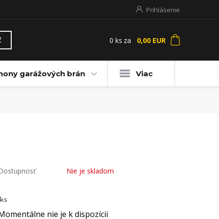
Prihlásenie
0
ks
za
0,00 EUR
ť
hony garážových brán
Viac
Dostupnosť
Nie je skladom
ks
Momentálne nie je k dispozícii