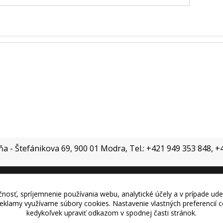
jňa - Štefánikova 69, 900 01 Modra, Tel.: +421 949 353 848, 
nosť, spríjemnenie používania webu, analytické účely a v prípade ude
Vytvorené na
Eshop-rychlo.sk
 reklamy využívame súbory cookies. Nastavenie vlastných preferencií
kedykoľvek upraviť odkazom v spodnej časti stránok.