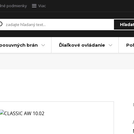
dné podmienky
Viac
Hľada
posuvných brán
Ďiaľkové ovládanie
Po
/