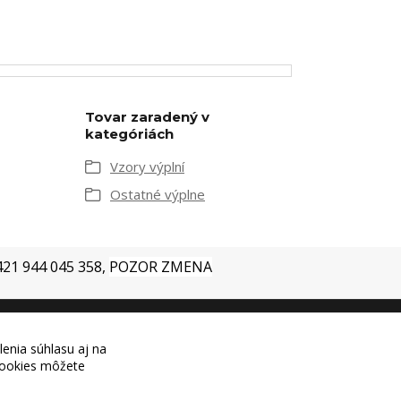
Tovar zaradený v
kategóriách
Vzory výplní
Ostatné výplne
+421 944 045 358,
POZOR ZMENA
lenia súhlasu aj na
 cookies môžete