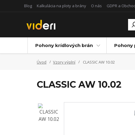
Blog
Kalkulácia na ploty a brány
O nás
GDPR a Obcho
Pohony krídlových brán
Pohony 
Úvod
Vzory výplní
CLASSIC AW 10.02
CLASSIC AW 10.02