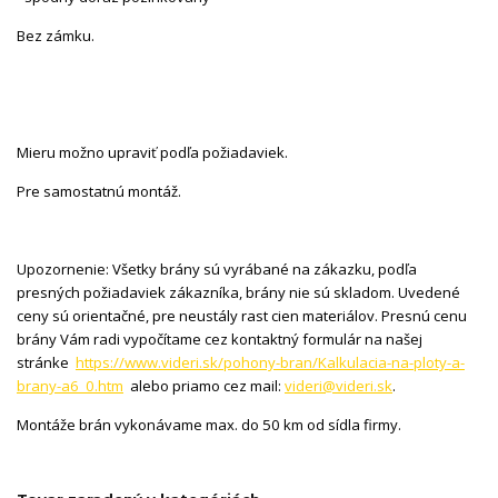
Bez zámku.
Mieru možno upraviť podľa požiadaviek.
Pre samostatnú montáž.
Upozornenie: Všetky brány sú vyrábané na zákazku, podľa
presných požiadaviek zákazníka, brány nie sú skladom. Uvedené
ceny sú orientačné, pre neustály rast cien materiálov. Presnú cenu
brány Vám radi vypočítame cez kontaktný formulár na našej
stránke
https://www.videri.sk/pohony-bran/Kalkulacia-na-ploty-a-
brany-a6_0.htm
alebo priamo cez mail:
videri@videri.sk
.
Montáže brán vykonávame max. do 50 km od sídla firmy.