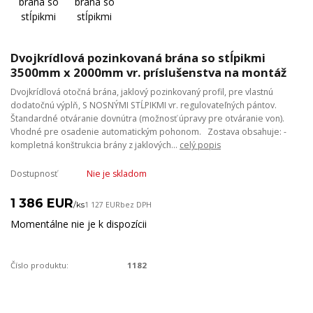
Dvojkrídlová pozinkovaná brána so stĺpikmi
3500mm x 2000mm vr. príslušenstva na montáž
Dvojkrídlová otočná brána, jaklový pozinkovaný profil, pre vlastnú
dodatočnú výplň, S NOSNÝMI STĹPIKMI vr. regulovateľných pántov.
Štandardné otváranie dovnútra (možnosť úpravy pre otváranie von).
Vhodné pre osadenie automatickým pohonom. Zostava obsahuje: -
kompletná konštrukcia brány z jaklových...
celý popis
Dostupnosť
Nie je skladom
1 386 EUR
/
ks
1 127 EUR
bez DPH
Momentálne nie je k dispozícii
Číslo produktu:
1182