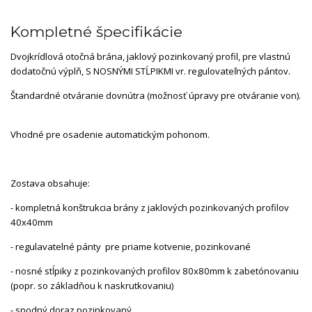
Kompletné špecifikácie
Dvojkrídlová otočná brána, jaklový pozinkovaný profil, pre vlastnú
dodatočnú výplň, S NOSNÝMI STĹPIKMI vr. regulovateľných pántov.
Štandardné otváranie dovnútra (možnosť úpravy pre otváranie von).
Vhodné pre osadenie automatickým pohonom.
Zostava obsahuje:
- kompletná konštrukcia brány z jaklových pozinkovaných profilov
40x40mm
- regulavatelné pánty pre priame kotvenie, pozinkované
- nosné stĺpiky z pozinkovaných profilov 80x80mm k zabetónovaniu
(popr. so základňou k naskrutkovaniu)
- spodný doraz pozinkovaný