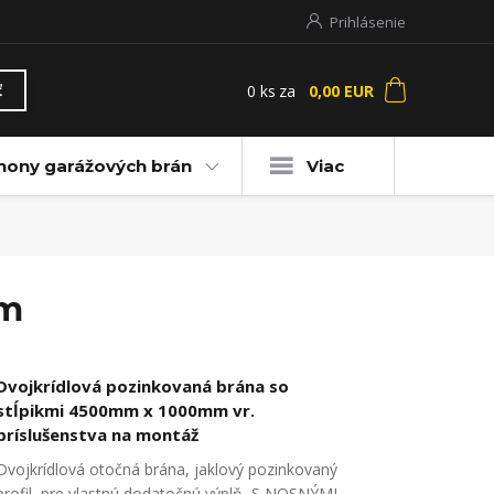
Prihlásenie
0
ks
za
0,00 EUR
ť
hony garážových brán
Viac
mm
Dvojkrídlová pozinkovaná brána so
stĺpikmi 4500mm x 1000mm vr.
príslušenstva na montáž
Dvojkrídlová otočná brána, jaklový pozinkovaný
profil, pre vlastnú dodatočnú výplň, S NOSNÝMI