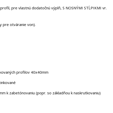
 profil, pre vlastnú dodatočnú výplň, S NOSNÝMI STĹPIKMI vr.
 pre otváranie von).
inkovaných profilov 40x40mm
zinkované
0mm k zabetónovaniu (popr. so základňou k naskrutkovaniu)