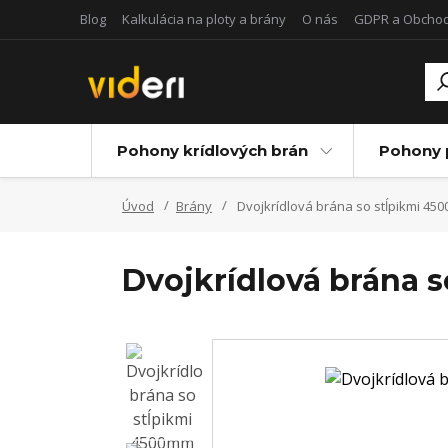
Blog
Kalkulácia na ploty a brány
O nás
GDPR a Obcho
Pohony krídlových brán
Pohony 
Úvod
Brány
Dvojkrídlová brána so stĺpikmi 4
Dvojkrídlová brána