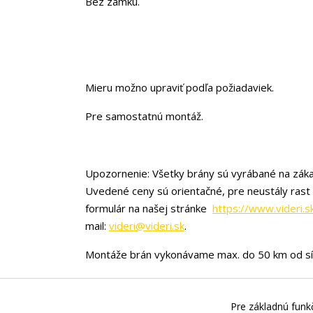
Bez zámku.
Mieru možno upraviť podľa požiadaviek.
Pre samostatnú montáž.
Upozornenie: Všetky brány sú vyrábané na záka
Uvedené ceny sú orientačné, pre neustály rast
formulár na našej stránke
https://www.videri.s
mail:
videri@videri.sk
.
Montáže brán vykonávame max. do 50 km od sí
Pre základnú funkč