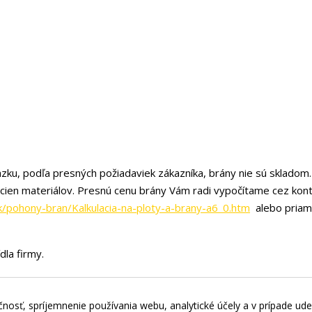
zku, podľa presných požiadaviek zákazníka, brány nie sú skladom.
 cien materiálov. Presnú cenu brány Vám radi vypočítame cez kon
k/pohony-bran/Kalkulacia-na-ploty-a-brany-a6_0.htm
alebo priam
dla firmy.
nosť, spríjemnenie používania webu, analytické účely a v prípade ude