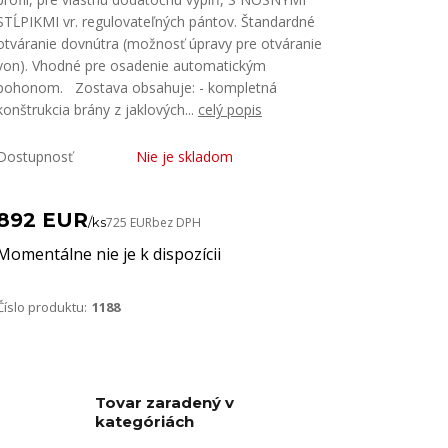
STĹPIKMI vr. regulovateľných pántov. Štandardné
otváranie dovnútra (možnosť úpravy pre otváranie
von). Vhodné pre osadenie automatickým
pohonom. Zostava obsahuje: - kompletná
konštrukcia brány z jaklových...
celý popis
Dostupnosť
Nie je skladom
892 EUR
/
ks
725 EUR
bez DPH
Momentálne nie je k dispozícii
Číslo produktu:
1188
Tovar zaradený v
kategóriách