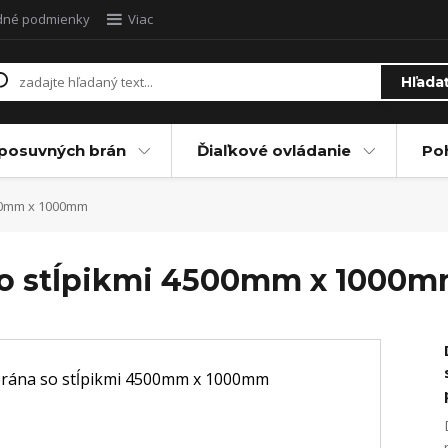
dné podmienky
Viac
Hľada
posuvných brán
Ďiaľkové ovládanie
Po
500mm x 1000mm
 so stĺpikmi 4500mm x 1000