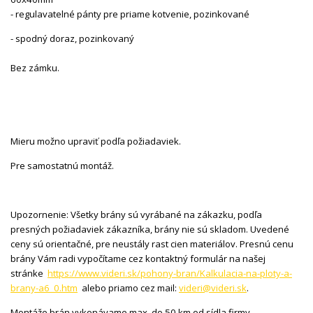
- regulavatelné pánty pre priame kotvenie, pozinkované
- spodný doraz, pozinkovaný
Bez zámku.
Mieru možno upraviť podľa požiadaviek.
Pre samostatnú montáž.
Upozornenie: Všetky brány sú vyrábané na zákazku, podľa
presných požiadaviek zákazníka, brány nie sú skladom. Uvedené
ceny sú orientačné, pre neustály rast cien materiálov. Presnú cenu
brány Vám radi vypočítame cez kontaktný formulár na našej
stránke
https://www.videri.sk/pohony-bran/Kalkulacia-na-ploty-a-
brany-a6_0.htm
alebo priamo cez mail:
videri@videri.sk
.
Montáže brán vykonávame max. do 50 km od sídla firmy.