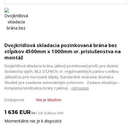
Dvojkrídlová skladacia pozinkovaná brána bez
stĺpikov 4500mm x 1000mm vr. príslušenstva na
montáž
Dvojkrídlová skladacia brána, jaklový pozinkovaný profil, pre vlastnú
dodatočnú výplň, BEZ STĹPIKOV, vr. regulovateľných pántov s veľkou
základňou pre murované stĺpiky. Štandardné otváranie dovnútra
Vhodné pre osadenie automatickým pohonom. Zostava obsahuje: -
kompletná konštrukcia brány z jaklový...
celý popis
Dostupnosť
Nie je skladom
1 636 EUR
/
ks
1 330 EUR
bez DPH
Momentálne nie je k dispozícii