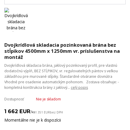
Dvojkrídlová skladacia pozinkovaná brána bez
stĺpikov 4500mm x 1250mm vr. príslušenstva na
montáž
Dvojkrídlová skladacia brána, jaklový pozinkovaný profil, pre vlastnú
dodatočnú výplň, BEZ STĹPIKOV, vr. regulovateľných pántov s veľkou
základňou pre murované stĺpiky. Štandardné otváranie dovnútra
Vhodné pre osadenie automatickým pohonom. Zostava obsahuje: -
kompletná konštrukcia brány z jaklový...
celý popis
Dostupnosť
Nie je skladom
1 662 EUR
/
ks
1 351 EUR
bez DPH
Momentálne nie je k dispozícii