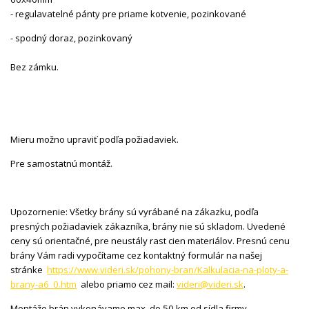
- regulavatelné pánty pre priame kotvenie, pozinkované
- spodný doraz, pozinkovaný
Bez zámku.
Mieru možno upraviť podľa požiadaviek.
Pre samostatnú montáž.
Upozornenie: Všetky brány sú vyrábané na zákazku, podľa
presných požiadaviek zákazníka, brány nie sú skladom. Uvedené
ceny sú orientačné, pre neustály rast cien materiálov. Presnú cenu
brány Vám radi vypočítame cez kontaktný formulár na našej
stránke
https://www.videri.sk/pohony-bran/Kalkulacia-na-ploty-a-
brany-a6_0.htm
alebo priamo cez mail:
videri@videri.sk
.
Montáže brán vykonávame max. do 50 km od sídla firmy.