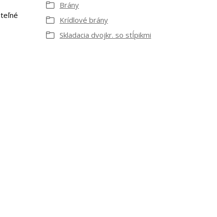
Brány
ateľné
Krídlové brány
Skladacia dvojkr. so stĺpikmi