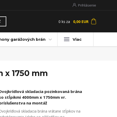
Prihlásenie
0
ks
za
0,00 EUR
ť
hony garážových brán
Viac
m x 1750 mm
Dvojkrídlová skladacia pozinkovaná brána
so stĺpikmi 4000mm x 1750mm vr.
príslušenstva na montáž
Dvojkrídlová skladacia brána vrátane stĺpikov na
zabetónovanie (alebo so základňou na