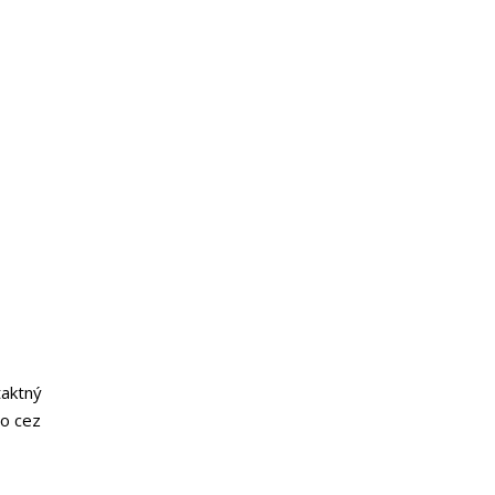
taktný
o cez