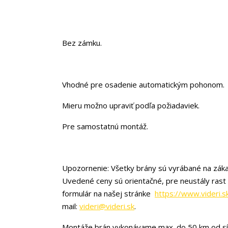
Bez zámku.
Vhodné pre osadenie automatickým pohonom.
Mieru možno upraviť podľa požiadaviek.
Pre samostatnú montáž.
Upozornenie: Všetky brány sú vyrábané na záka
Uvedené ceny sú orientačné, pre neustály rast
formulár na našej stránke
https://www.videri.s
mail:
videri@videri.sk
.
Montáže brán vykonávame max. do 50 km od sí