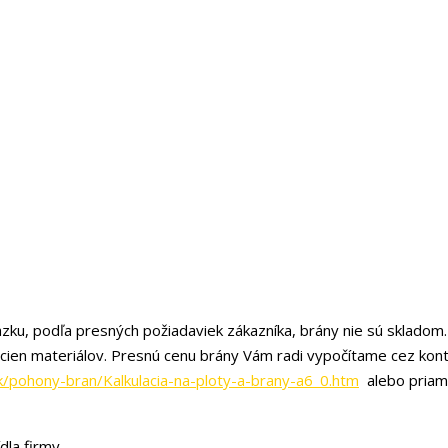
zku, podľa presných požiadaviek zákazníka, brány nie sú skladom.
 cien materiálov. Presnú cenu brány Vám radi vypočítame cez kon
k/pohony-bran/Kalkulacia-na-ploty-a-brany-a6_0.htm
alebo priam
dla firmy.