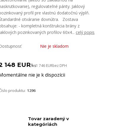
naskrutkovanie), regulovateľné pánty. Jaklový
pozinkovaný profil pre vlastnú dodatočnú výplň.
Štandardné otváranie dovnútra. Zostava
obsahuje: - kompletná konštrukcia brány z
jaklových pozinkovaných profilov 60x4...
celý popis
Dostupnosť
Nie je skladom
2 148 EUR
/
ks
1 746 EUR
bez DPH
Momentálne nie je k dispozícii
Číslo produktu:
1296
Tovar zaradený v
kategóriách