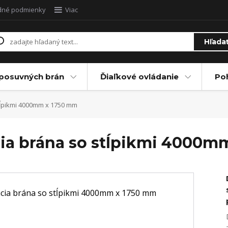
dné podmienky
Viac
Hľada
posuvných brán
Ďiaľkové ovládanie
Po
tĺpikmi 4000mm x 1750 mm
cia brána so stĺpikmi 4000m