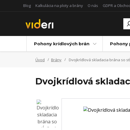
Blog
Kalkulácia na ploty a brány
O nás
GDPR a Obcho
Pohony krídlových brán
Pohony 
Úvod
Brány
Dvojkrídlová skladacia brána so s
Dvojkrídlová sklada