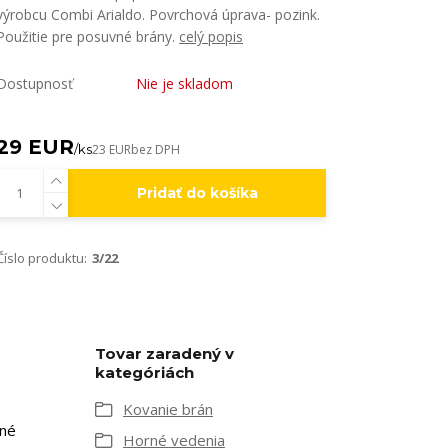
výrobcu Combi Arialdo. Povrchová úprava- pozink.
Použitie pre posuvné brány.
celý popis
Dostupnosť
Nie je skladom
29 EUR
/
ks
23 EUR
bez DPH
Pridať do košíka
Číslo produktu:
3/22
Tovar zaradený v
kategóriách
Kovanie brán
vné
Horné vedenia