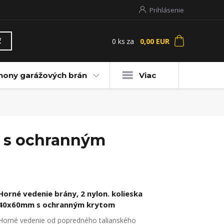
Prihlásenie
0
ks
za
0,00 EUR
ť
hony garážových brán
Viac
m s ochranným
Horné vedenie brány, 2 nylon. kolieska
40x60mm s ochranným krytom
Horné vedenie od popredného talianského