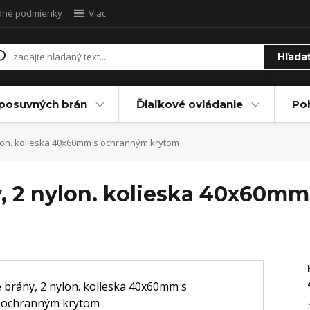
dné podmienky
Viac
Hľada
posuvných brán
Ďiaľkové ovládanie
Po
lon. kolieska 40x60mm s ochranným krytom
, 2 nylon. kolieska 40x60m