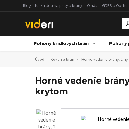
Blog
Kalkulácia na ploty a brány
O nás
GDPR a Obcho
Pohony krídlových brán
Pohony 
Úvod
Kovanie brán
Horné vedenie brány, 2 ny
Horné vedenie brány
krytom