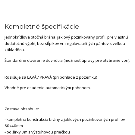
Kompletné špecifikácie
Jednokrídlová otočná brána, jaklový pozinkovaný profil, pre vlastnú
dodatočnú výplň, bez stĺpikov vr. regulovateľných pántov s veľkou
základňou.
Štandardné otváranie dovnútra (možnosť úpravy pre otváranie von).
Rozlišuje sa ĽAVÁ / PRAVÁ (pri pohľade z pozemku)
Vhodné pre osadenie automatickým pohonom.
Zostava obsahuje:
- kompletná konštrukcia brány z jaklových pozinkovaných profilov
60x40mm
- od šírky 3m s výstuhovou priečkou