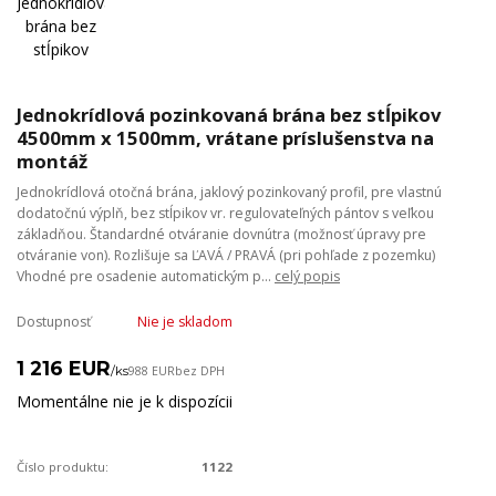
Jednokrídlová pozinkovaná brána bez stĺpikov
4500mm x 1500mm, vrátane príslušenstva na
montáž
Jednokrídlová otočná brána, jaklový pozinkovaný profil, pre vlastnú
dodatočnú výplň, bez stĺpikov vr. regulovateľných pántov s veľkou
základňou. Štandardné otváranie dovnútra (možnosť úpravy pre
otváranie von). Rozlišuje sa ĽAVÁ / PRAVÁ (pri pohľade z pozemku)
Vhodné pre osadenie automatickým p...
celý popis
Dostupnosť
Nie je skladom
1 216 EUR
/
ks
988 EUR
bez DPH
Momentálne nie je k dispozícii
Číslo produktu:
1122