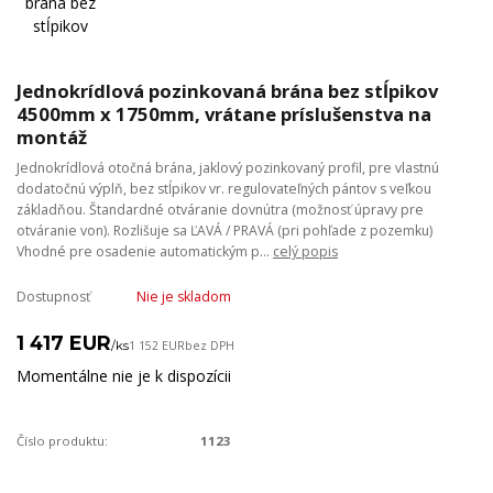
Jednokrídlová pozinkovaná brána bez stĺpikov
4500mm x 1750mm, vrátane príslušenstva na
montáž
Jednokrídlová otočná brána, jaklový pozinkovaný profil, pre vlastnú
dodatočnú výplň, bez stĺpikov vr. regulovateľných pántov s veľkou
základňou. Štandardné otváranie dovnútra (možnosť úpravy pre
otváranie von). Rozlišuje sa ĽAVÁ / PRAVÁ (pri pohľade z pozemku)
Vhodné pre osadenie automatickým p...
celý popis
Dostupnosť
Nie je skladom
1 417 EUR
/
ks
1 152 EUR
bez DPH
Momentálne nie je k dispozícii
Číslo produktu:
1123