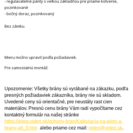
- regulavatelné pánty s veľkou základňou pre priame kotvenie,
pozinkované
- bočný doraz, pozinkovaný
Bez zámku.
Mieru možno upraviť podľa požiadaviek.
Pre samostatnú montáž.
Upozornenie: Všetky brány sú vyrábané na zákazku, podľa
presných požiadaviek zákazníka, brány nie sú skladom.
Uvedené ceny sú orientačné, pre neustály rast cien
materiálov. Presnú cenu brány Vám radi vypočítame cez
kontaktný formulár na našej stránke
https://www.videri.sk/pohony-bran/Kalkulacia-na-ploty-a-
brany-a6_0.htm
alebo priamo cez mail:
videri@videri.sk
.