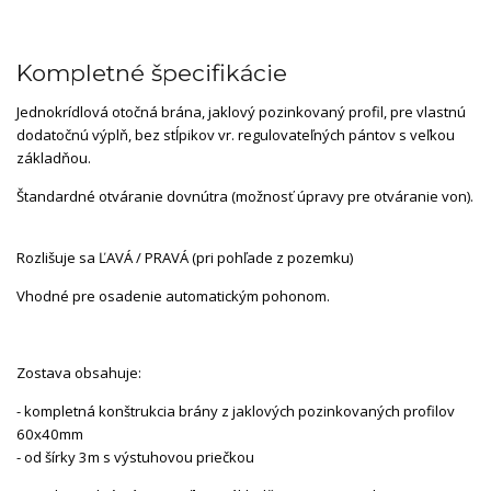
Kompletné špecifikácie
Jednokrídlová otočná brána, jaklový pozinkovaný profil, pre vlastnú
dodatočnú výplň, bez stĺpikov vr. regulovateľných pántov s veľkou
základňou.
Štandardné otváranie dovnútra (možnosť úpravy pre otváranie von).
Rozlišuje sa ĽAVÁ / PRAVÁ (pri pohľade z pozemku)
Vhodné pre osadenie automatickým pohonom.
Zostava obsahuje:
- kompletná konštrukcia brány z jaklových pozinkovaných profilov
60x40mm
- od šírky 3m s výstuhovou priečkou