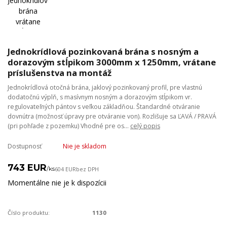
Jednokrídlová pozinkovaná brána s nosným a
dorazovým stĺpikom 3000mm x 1250mm, vrátane
príslušenstva na montáž
Jednokrídlová otočná brána, jaklový pozinkovaný profil, pre vlastnú
dodatočnú výplň, s masívnym nosným a dorazovým stĺpikom vr.
regulovateľných pántov s veľkou základňou. Štandardné otváranie
dovnútra (možnosť úpravy pre otváranie von). Rozlišuje sa ĽAVÁ / PRAVÁ
(pri pohľade z pozemku) Vhodné pre os...
celý popis
Dostupnosť
Nie je skladom
743 EUR
/
ks
604 EUR
bez DPH
Momentálne nie je k dispozícii
Číslo produktu:
1130