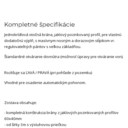
Kompletné špecifikácie
Jednokrídlová otočná brána, jaklový pozinkovaný profil, pre vlastnú
dodatočnú výplň, s masívnym nosným a dorazovým stĺpikom vr.
regulovateľných pántov s veľkou základňou.
Štandardné otváranie dovnútra (možnosť úpravy pre otváranie von).
Rozlišuje sa ĽAVÁ / PRAVÁ (pri pohľade z pozemku)
Vhodné pre osadenie automatickým pohonom.
Zostava obsahuje:
- kompletná konštrukcia brány z jaklových pozinkovaných profilov
60x40mm
- od šírky 3m s výstuhovou priečkou