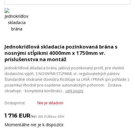
Jednokrídlová skladacia pozinkovaná brána s
nosnými stĺpikmi 4000mm x 1750mm vr.
príslušenstva na montáž
Jednokrídlová skladacia brána, jaklový pozinkovaný profil, pre vlastnú
dodatočnú výplň, S NOSNÝMI STĹPIKMI, vr. regulovateľných pántov.
Štandardné otváranie dovnútra Rozlišuje sa ĽAVÁ / PRAVÁ (pri pohľade z
pozemku) Vhodné pre osadenie automatickým pohonom. Zostava
obsahuje: - kompletná konštrukci...
celý popis
Dostupnosť
Nie je skladom
1 716 EUR
/
ks
1 395 EUR
bez DPH
Momentálne nie je k dispozícii