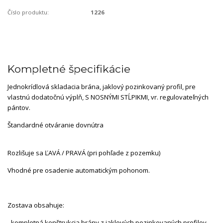
Číslo produktu:
1226
Kompletné špecifikácie
Jednokrídlová skladacia brána, jaklový pozinkovaný profil, pre
vlastnú dodatočnú výplň, S NOSNÝMI STĹPIKMI, vr. regulovateľných
pántov.
Štandardné otváranie dovnútra
Rozlišuje sa ĽAVÁ / PRAVÁ (pri pohľade z pozemku)
Vhodné pre osadenie automatickým pohonom.
Zostava obsahuje:
- kompletná konštrukcia brány z jaklových pozinkovaných profilov