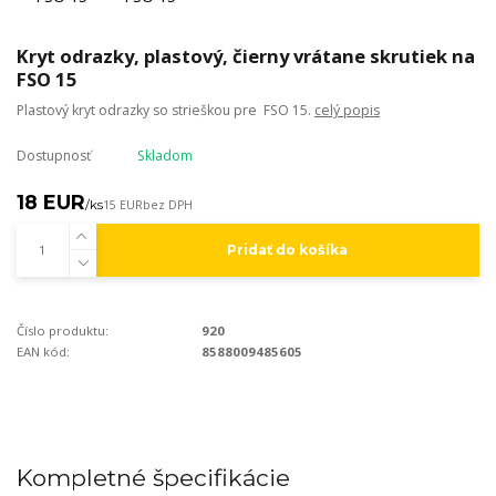
Kryt odrazky, plastový, čierny vrátane skrutiek na
FSO 15
Plastový kryt odrazky so strieškou pre FSO 15.
celý popis
Dostupnosť
Skladom
18 EUR
/
ks
15 EUR
bez DPH
Pridať do košíka
Číslo produktu:
920
EAN kód:
8588009485605
Kompletné špecifikácie