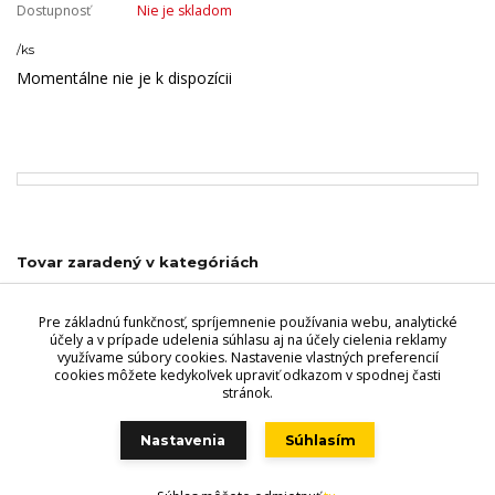
Dostupnosť
Nie je skladom
/
ks
Momentálne nie je k dispozícii
Tovar zaradený v kategóriách
Vzory výplní
Pre základnú funkčnosť, spríjemnenie používania webu, analytické
Ostatné výplne
účely a v prípade udelenia súhlasu aj na účely cielenia reklamy
využívame súbory cookies. Nastavenie vlastných preferencií
cookies môžete kedykoľvek upraviť odkazom v spodnej časti
stránok.
Videri s.r.o., Lúčna 32, 900 01 Modra. Predajňa - Štefánikova 69,
900 01 Modra, Tel.: +421 949 353 848, +421 944 045 358,
Nastavenia
Súhlasím
POZOR ZMENA OTVÁRACÍCH HODÍN!!
!