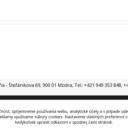
jňa - Štefánikova 69, 900 01 Modra, Tel.: +421 949 353 848, 
nosť, spríjemnenie používania webu, analytické účely a v prípade ude
Vytvorené na
Eshop-rychlo.sk
 reklamy využívame súbory cookies. Nastavenie vlastných preferencií
kedykoľvek upraviť odkazom v spodnej časti stránok.