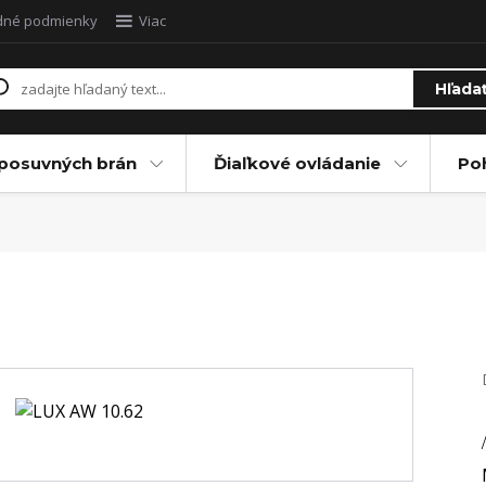
dné podmienky
Viac
Hľada
posuvných brán
Ďiaľkové ovládanie
Po
/