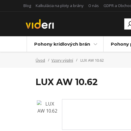
Blog
Kalkulácia na ploty a brány
O nás
GDPR a Obcho
Pohony krídlových brán
Pohony 
Úvod
Vzory výplní
LUX AW 10.62
LUX AW 10.62