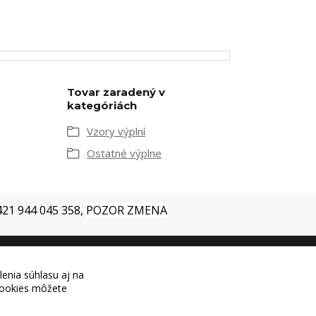
Tovar zaradený v
kategóriách
Vzory výplní
Ostatné výplne
+421 944 045 358,
POZOR ZMENA
lenia súhlasu aj na
 cookies môžete