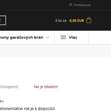
Prihlásenie
0
ks
za
0,00 EUR
ť
hony garážových brán
Viac
Dostupnosť
Nie je skladom
ks
Momentálne nie je k dispozícii