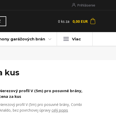
Prihlásenie
0
ks
za
0,00 EUR
ť
hony garážových brán
Viac
a kus
Nerezový profil V (5m) pro posuvné brány,
cena za kus
Nerezový profil V (5m) pro posuvné brány, Combi
Arialdo, bez povrchovej úpravy
celý popis