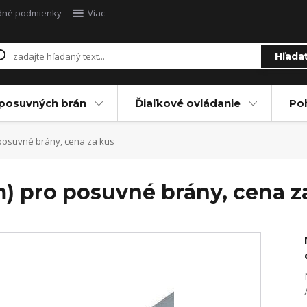
dné podmienky
Viac
Hľada
posuvných brán
Ďiaľkové ovládanie
Po
 posuvné brány, cena za kus
m) pro posuvné brány, cena z