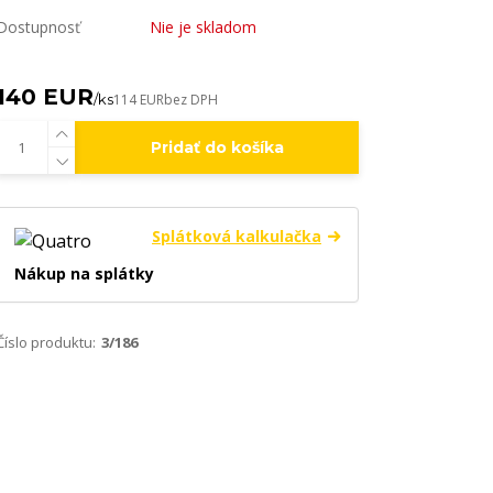
Dostupnosť
Nie je skladom
140 EUR
/
ks
114 EUR
bez DPH
Pridať do košíka
Splátková kalkulačka
Nákup na splátky
Číslo produktu:
3/186