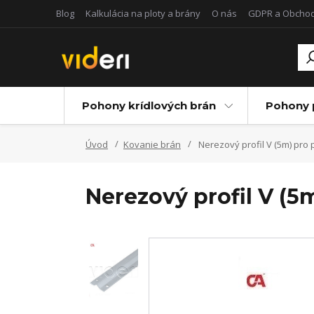
Blog
Kalkulácia na ploty a brány
O nás
GDPR a Obcho
Pohony krídlových brán
Pohony 
Úvod
Kovanie brán
Nerezový profil V (5m) pro
Nerezový profil V (5