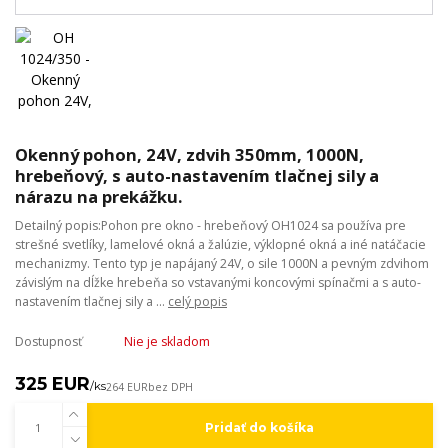
Okenný pohon, 24V, zdvih 350mm, 1000N,
hrebeňový, s auto-nastavením tlačnej sily a
nárazu na prekážku.
Detailný popis:Pohon pre okno - hrebeňový OH1024 sa používa pre
strešné svetlíky, lamelové okná a žalúzie, výklopné okná a iné natáčacie
mechanizmy. Tento typ je napájaný 24V, o sile 1000N a pevným zdvihom
závislým na dĺžke hrebeňa so vstavanými koncovými spínačmi a s auto-
nastavením tlačnej sily a ...
celý popis
Dostupnosť
Nie je skladom
325 EUR
/
ks
264 EUR
bez DPH
Pridať do košíka