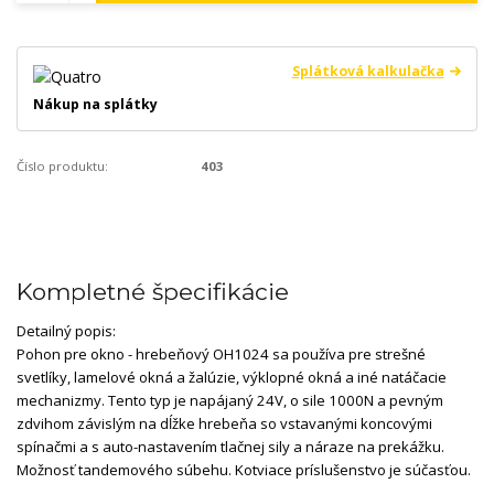
Splátková kalkulačka
Nákup na splátky
Číslo produktu:
403
Kompletné špecifikácie
Detailný popis:
Pohon pre okno - hrebeňový OH1024 sa používa pre strešné
svetlíky, lamelové okná a žalúzie, výklopné okná a iné natáčacie
mechanizmy. Tento typ je napájaný 24V, o sile 1000N a pevným
zdvihom závislým na dĺžke hrebeňa so vstavanými koncovými
spínačmi a s auto-nastavením tlačnej sily a náraze na prekážku.
Možnosť tandemového súbehu. Kotviace príslušenstvo je súčasťou.