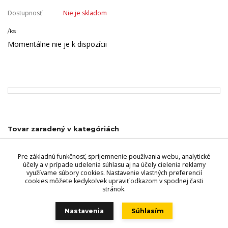
Dostupnosť
Nie je skladom
/
ks
Momentálne nie je k dispozícii
Tovar zaradený v kategóriách
Vzory výplní
Pre základnú funkčnosť, spríjemnenie používania webu, analytické
Ostatné výplne
účely a v prípade udelenia súhlasu aj na účely cielenia reklamy
využívame súbory cookies. Nastavenie vlastných preferencií
cookies môžete kedykoľvek upraviť odkazom v spodnej časti
stránok.
Videri s.r.o., Lúčna 32, 900 01 Modra. Predajňa - Štefánikova 69,
900 01 Modra, Tel.: +421 949 353 848, +421 944 045 358,
Nastavenia
Súhlasím
POZOR ZMENA OTVÁRACÍCH HODÍN!!
!