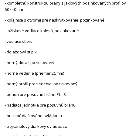
- kompletnú konštrukciu brány z jaklových pozinkovaných profilov
60x40mm
- koľajnice s otvormi pre naskrutkovanie, pozinkované
- ložiskové vodiace kolesá, pozinkované
- vodiace stĺpik
- dojazdový stĺpik
- horný doraz pozinkovaný
- horné vedenie (priemer 25mm)
- horný profil pre vedenie, pozinkovaný
- pohon pre posuvnú bránu PULS
- riadiaca jednotka pre posuvnú bránu
- prijímač diaľkového ovládania
- trojkanálový diaľkový ovládač 2x