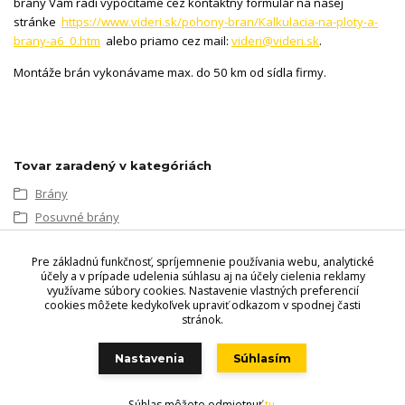
brány Vám radi vypočítame cez kontaktný formulár na našej
stránke
https://www.videri.sk/pohony-bran/Kalkulacia-na-ploty-a-
brany-a6_0.htm
alebo priamo cez mail:
videri@videri.sk
.
Montáže brán vykonávame max. do 50 km od sídla firmy.
Tovar zaradený v kategóriách
Brány
Posuvné brány
Posuvné vr. automatizácie
Pre základnú funkčnosť, spríjemnenie používania webu, analytické
Koľajnicová so stĺpikmi
účely a v prípade udelenia súhlasu aj na účely cielenia reklamy
využívame súbory cookies. Nastavenie vlastných preferencií
cookies môžete kedykoľvek upraviť odkazom v spodnej časti
stránok.
Videri s.r.o., Lúčna 32, 900 01 Modra. Predajňa - Štefánikova 69,
900 01 Modra, Tel.: +421 949 353 848, +421 944 045 358,
Nastavenia
Súhlasím
POZOR ZMENA OTVÁRACÍCH HODÍN!!
!
Súhlas môžete odmietnuť
tu
.