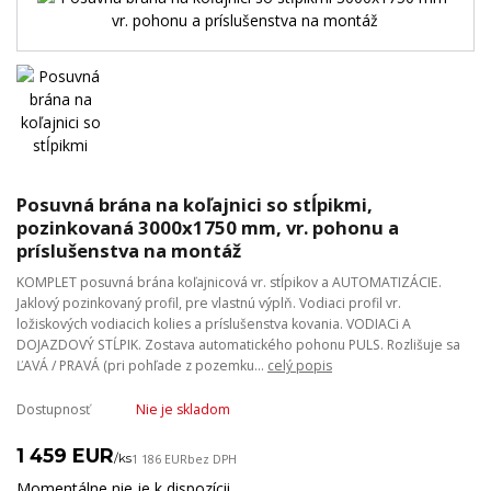
Posuvná brána na koľajnici so stĺpikmi,
pozinkovaná 3000x1750 mm, vr. pohonu a
príslušenstva na montáž
KOMPLET posuvná brána koľajnicová vr. stĺpikov a AUTOMATIZÁCIE.
Jaklový pozinkovaný profil, pre vlastnú výplň. Vodiaci profil vr.
ložiskových vodiacich kolies a príslušenstva kovania. VODIACi A
DOJAZDOVÝ STĹPIK. Zostava automatického pohonu PULS. Rozlišuje sa
ĽAVÁ / PRAVÁ (pri pohľade z pozemku...
celý popis
Dostupnosť
Nie je skladom
1 459 EUR
/
ks
1 186 EUR
bez DPH
Momentálne nie je k dispozícii