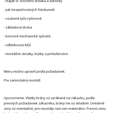
- maják vr .bočného držiaka a žiarovky
- pár bezpečnostných fotobuniek
- ozubené tyče nylonové
- základová doska
- koncové mechanické spínače
- odblokovací kľúč
- montážne skrutky, krytky a príslušenstvo
Mieru možno upraviť podľa požiadaviek.
Pre samostatnú montáž.
Upozornenie: Všetky brány sú vyrábané na zákazku, podľa
presných požiadaviek zákazníka, brány nie sú skladom. Uvedené
ceny sú orientačné, pre neustály rast cien materiálov. Presnú cenu