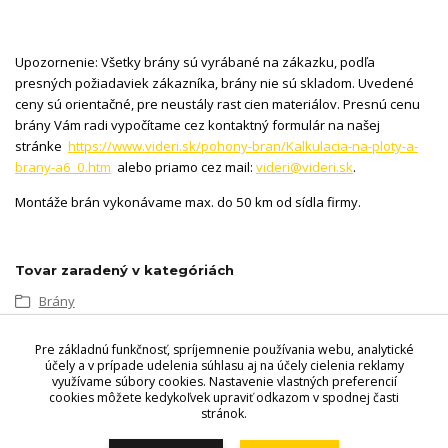
Upozornenie: Všetky brány sú vyrábané na zákazku, podľa
presných požiadaviek zákazníka, brány nie sú skladom. Uvedené
ceny sú orientačné, pre neustály rast cien materiálov. Presnú cenu
brány Vám radi vypočítame cez kontaktný formulár na našej
stránke
https://www.videri.sk/pohony-bran/Kalkulacia-na-ploty-a-
brany-a6_0.htm
alebo priamo cez mail:
videri@videri.sk
.
Montáže brán vykonávame max. do 50 km od sídla firmy.
Tovar zaradený v kategóriách
Brány
Posuvné brány
Pre základnú funkčnosť, spríjemnenie používania webu, analytické
Koľajnicová vr. stĺpikov
účely a v prípade udelenia súhlasu aj na účely cielenia reklamy
využívame súbory cookies. Nastavenie vlastných preferencií
cookies môžete kedykoľvek upraviť odkazom v spodnej časti
stránok.
Videri s.r.o., Lúčna 32, 900 01 Modra. Predajňa - Štefánikova 69,
900 01 Modra, Tel.: +421 949 353 848, +421 944 045 358,