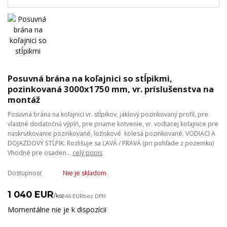
Posuvná brána na koľajnici so stĺpikmi,
pozinkovaná 3000x1750 mm, vr. príslušenstva na
montáž
Posuvná brána na koľajnici vr. stĺpikov, jaklový pozinkovaný profil, pre
vlastné dodatočnú výplň, pre priame kotvenie, vr. vodiacej koľajnice pre
naskrutkovanie pozinkované, ložiskové kolesá pozinkované. VODIACI A
DOJAZDOVÝ STĹPIK. Rozlišuje sa ĽAVÁ / PRAVÁ (pri pohľade z pozemku)
Vhodné pre osaden...
celý popis
Dostupnosť
Nie je skladom
1 040 EUR
/
ks
846 EUR
bez DPH
Momentálne nie je k dispozícii