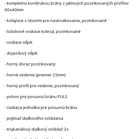
- kompletnú konštrukciu brány z jaklových pozinkovaných profilov
60x40mm
- koľajnice s otvormi pre naskrutkovanie, pozinkované
- ložiskové vodiace kolesá, pozinkované
- vodiace stĺpik
- dojazdový stĺpik
- horný doraz pozinkovaný
- horné vedenie (priemer 25mm)
- horný profil pre vedenie, pozinkovaný
- pohon pre posuvnú bránu PULS
- riadiaca jednotka pre posuvnú bránu
- prijímač diaľkového ovládania
- trojkanálový diaľkový ovládač 2x