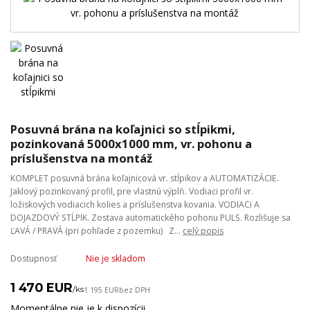
Posuvná brána na koľajnici so stĺpikmi,
pozinkovaná 5000x1000 mm, vr. pohonu a
príslušenstva na montáž
KOMPLET posuvná brána koľajnicová vr. stĺpikov a AUTOMATIZÁCIE.
Jaklový pozinkovaný profil, pre vlastnú výplň. Vodiaci profil vr.
ložiskových vodiacich kolies a príslušenstva kovania. VODIACi A
DOJAZDOVÝ STĹPIK. Zostava automatického pohonu PULS. Rozlišuje sa
ĽAVÁ / PRAVÁ (pri pohľade z pozemku) Z...
celý popis
Dostupnosť
Nie je skladom
1 470 EUR
/
ks
1 195 EUR
bez DPH
Momentálne nie je k dispozícii