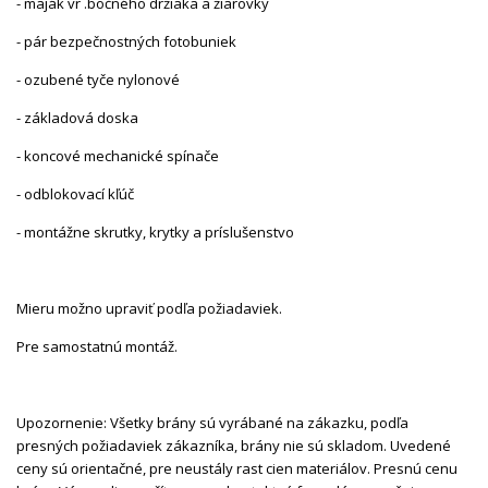
- maják vr .bočného držiaka a žiarovky
- pár bezpečnostných fotobuniek
- ozubené tyče nylonové
- základová doska
- koncové mechanické spínače
- odblokovací kľúč
- montážne skrutky, krytky a príslušenstvo
Mieru možno upraviť podľa požiadaviek.
Pre samostatnú montáž.
Upozornenie: Všetky brány sú vyrábané na zákazku, podľa
presných požiadaviek zákazníka, brány nie sú skladom. Uvedené
ceny sú orientačné, pre neustály rast cien materiálov. Presnú cenu