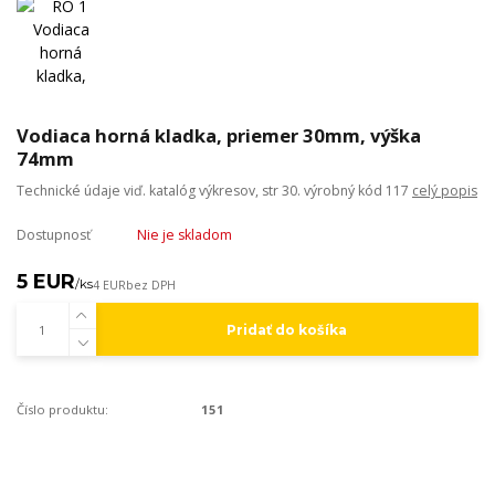
Vodiaca horná kladka, priemer 30mm, výška
74mm
Technické údaje viď. katalóg výkresov, str 30. výrobný kód 117
celý popis
Dostupnosť
Nie je skladom
5 EUR
/
ks
4 EUR
bez DPH
Pridať do košíka
Číslo produktu:
151