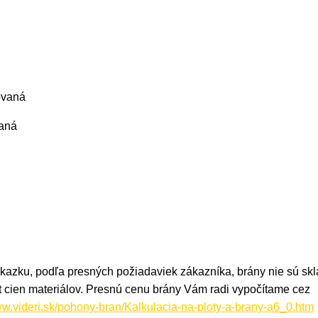
ovaná
vaná
kazku, podľa presných požiadaviek zákazníka, brány nie sú sk
t cien materiálov. Presnú cenu brány Vám radi vypočítame cez
ww.videri.sk/pohony-bran/Kalkulacia-na-ploty-a-brany-a6_0.htm