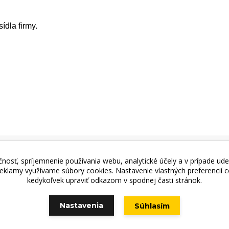
ídla firmy.
jňa - Štefánikova 69, 900 01 Modra, Tel.: +421 949 353 848, 
nosť, spríjemnenie používania webu, analytické účely a v prípade ude
 reklamy využívame súbory cookies. Nastavenie vlastných preferencií
kedykoľvek upraviť odkazom v spodnej časti stránok.
Vytvorené na
Eshop-rychlo.sk
Nastavenia
Súhlasím