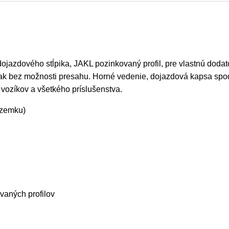
azdového stĺpika, JAKL pozinkovaný profil, pre vlastnú doda
však bez možnosti presahu. Horné vedenie, dojazdová kapsa sp
h vozíkov a všetkého príslušenstva.
ozemku)
vaných profilov