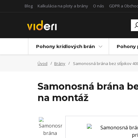
Blog
Kalkulácia na ploty a brány
O nás
GDPR a Obcho
Pohony krídlových brán
Pohony 
Úvod
Brány
Samonosná brána bez stĺpikov 40
Samonosná brána bez
na montáž