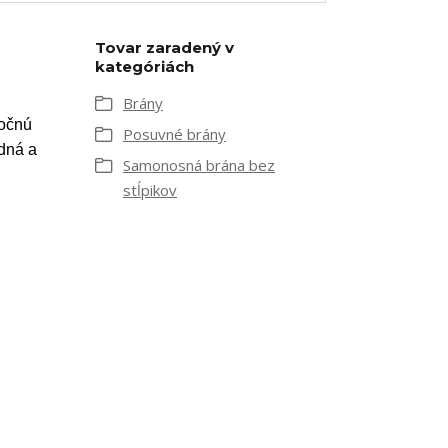
Tovar zaradený v
kategóriách
Brány
točnú
Posuvné brány
odná a
Samonosná brána bez
stĺpikov