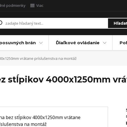
dné podmienky
Viac
Hľada
posuvných brán
Ďiaľkové ovládanie
Po
00x1250mm vrátane príslušenstva na montáž
 stĺpikov 4000x1250mm vrát