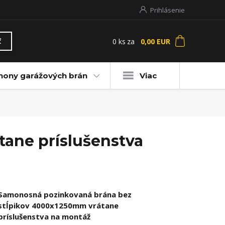
Prihlásenie
0
ks
za
0,00 EUR
ť
hony garážových brán
Viac
ane príslušenstva
Samonosná pozinkovaná brána bez
stĺpikov 4000x1250mm vrátane
príslušenstva na montáž