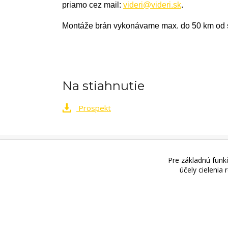
priamo cez mail:
videri@videri.sk
.
Montáže brán vykonávame max. do 50 km od s
Na stiahnutie
Prospekt
Videri s.r.o., Lúčna 32, 900 01 Modra. Preda
OTVÁRACÍCH HODÍN!!
!
Pre základnú funkč
účely cielenia