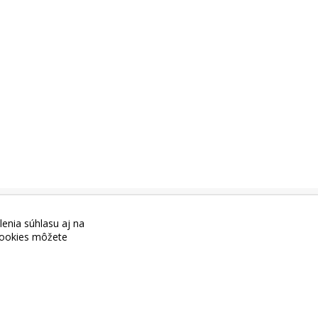
+421 944 045 358,
POZOR ZMENA
lenia súhlasu aj na
 cookies môžete