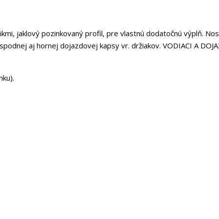
mi, jaklový pozinkovaný profil, pre vlastnú dodatočnú výplň. No
a, spodnej aj hornej dojazdovej kapsy vr. držiakov. VODIACI A DO
mku).