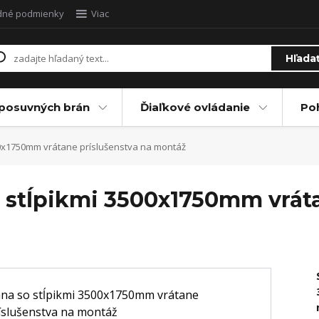
dné podmienky
Viac
Hľada
posuvných brán
Ďiaľkové ovládanie
Po
0x1750mm vrátane príslušenstva na montáž
stĺpikmi 3500x1750mm vráta