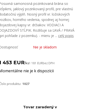
Posuvná samonosná pozinkovaná brána so
stĺpikmi, jaklový pozinkovaný profil, pre vlastnú
dodatočnú výplň. Nosný profil vr. ložiskových
vozíkov, horného vedenia, spodnej aj hornej
dojazdovej kapsy vr. držiakov. VODIACI A
DOJAZDOVÝ STĹPIK. Rozlišuje sa ĽAVÁ / PRAVÁ
(pri pohľade z pozemku). - mieru je ...
celý popis
Dostupnosť
Nie je skladom
1 453 EUR
/
ks
1 181 EUR
bez DPH
Momentálne nie je k dispozícii
Číslo produktu:
1027
Tovar zaradený v