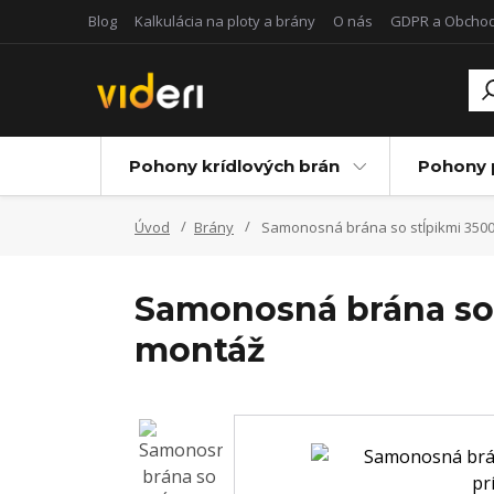
Blog
Kalkulácia na ploty a brány
O nás
GDPR a Obcho
Pohony krídlových brán
Pohony 
Úvod
Brány
Samonosná brána so stĺpikmi 350
Samonosná brána so 
montáž