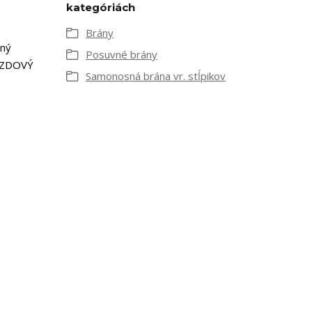
kategóriách
Brány
sný
Posuvné brány
JAZDOVÝ
Samonosná brána vr. stĺpikov