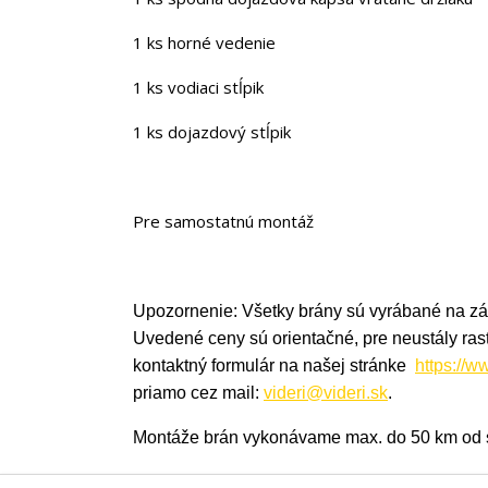
1 ks horné vedenie
1 ks vodiaci stĺpik
1 ks dojazdový stĺpik
Pre samostatnú montáž
Upozornenie: Všetky brány sú vyrábané na zá
Uvedené ceny sú orientačné, pre neustály ras
kontaktný formulár na našej stránke
https://w
priamo cez mail:
videri@videri.sk
.
Montáže brán vykonávame max. do 50 km od s