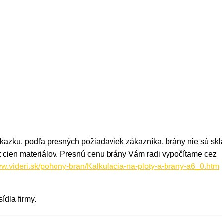
kazku, podľa presných požiadaviek zákazníka, brány nie sú sk
t cien materiálov. Presnú cenu brány Vám radi vypočítame cez
ww.videri.sk/pohony-bran/Kalkulacia-na-ploty-a-brany-a6_0.htm
ídla firmy.