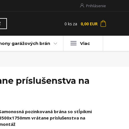
Prihlásenie
0
ks
za
0,00 EUR
ť
hony garážových brán
Viac
ne príslušenstva na
Samonosná pozinkovaná brána so stĺpikmi
3500x1750mm vrátane príslušenstva na
montáž