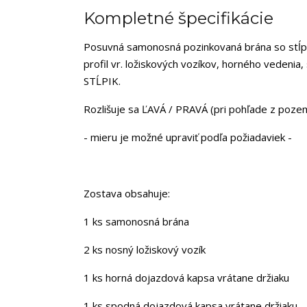
Kompletné špecifikácie
Posuvná samonosná pozinkovaná brána so stĺpik
profil vr. ložiskových vozíkov, horného vedeni
STĹPIK.
Rozlišuje sa ĽAVÁ / PRAVÁ (pri pohľade z poze
- mieru je možné upraviť podľa požiadaviek -
Zostava obsahuje:
1 ks samonosná brána
2 ks nosný ložiskový vozík
1 ks horná dojazdová kapsa vrátane držiaku
1 ks spodná dojazdová kapsa vrátane držiaku