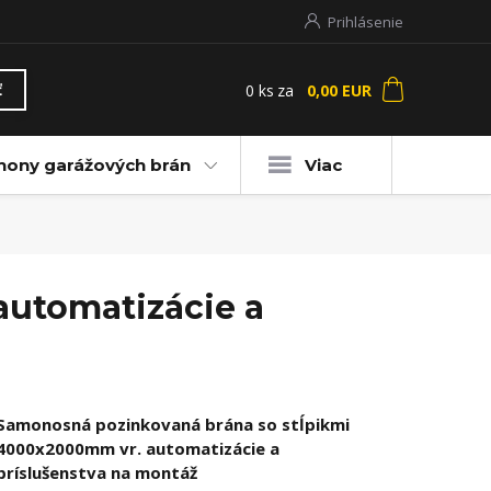
Prihlásenie
0
ks
za
0,00 EUR
ť
hony garážových brán
Viac
automatizácie a
Samonosná pozinkovaná brána so stĺpikmi
4000x2000mm vr. automatizácie a
príslušenstva na montáž