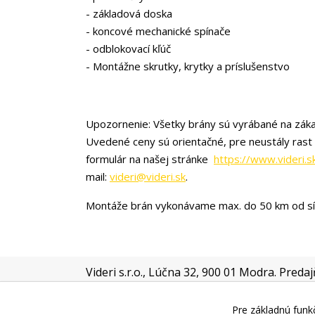
- základová doska
- koncové mechanické spínače
- odblokovací kľúč
- Montážne skrutky, krytky a príslušenstvo
Upozornenie: Všetky brány sú vyrábané na záka
Uvedené ceny sú orientačné, pre neustály rast
formulár na našej stránke
https://www.videri.s
mail:
videri@videri.sk
.
Montáže brán vykonávame max. do 50 km od sí
Videri s.r.o., Lúčna 32, 900 01 Modra. Preda
OTVÁRACÍCH HODÍN!!
!
Pre základnú funkč