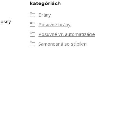
kategóriách
Brány
Nosný
Posuvné brány
Posuvné vr. automatizácie
Samonosná so stĺpikmi