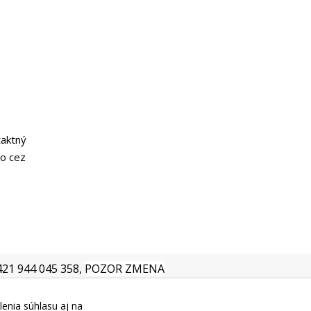
taktný
o cez
+421 944 045 358,
POZOR ZMENA
lenia súhlasu aj na