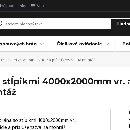
dné podmienky
Viac
Hľada
posuvných brán
Ďiaľkové ovládanie
Po
x2000mm vr. automatizácie a príslušenstva na montáž
 stĺpikmi 4000x2000mm vr. 
ntáž