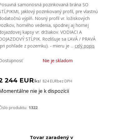
Posuvná samonosná pozinkovaná brána SO
STĹPIKMI, jaklový pozinkovaný profil, pre vlastnú
dodatočnú výplň. Nosný profil vr. ložiskových
vozíkov, horného vedenia, spodnej aj hornej
dojazdovej kapsy vr. držiakov. VODIACI A
DOJAZDOVÝ STĹPIK. Rozlišuje sa ĽAVÁ / PRAVÁ
(pri pohľade z pozemku). - mieru je ...
celý popis
Dostupnosť
Nie je skladom
2 244 EUR
/
ks
1 824 EUR
bez DPH
Momentálne nie je k dispozícii
Číslo produktu:
1322
Tovar zaradený v