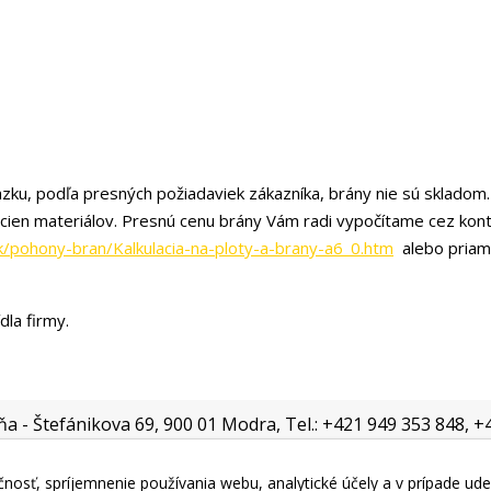
zku, podľa presných požiadaviek zákazníka, brány nie sú skladom.
 cien materiálov. Presnú cenu brány Vám radi vypočítame cez kon
k/pohony-bran/Kalkulacia-na-ploty-a-brany-a6_0.htm
alebo priam
dla firmy.
jňa - Štefánikova 69, 900 01 Modra, Tel.: +421 949 353 848, 
nosť, spríjemnenie používania webu, analytické účely a v prípade ude