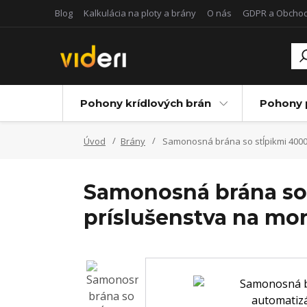
Blog
Kalkulácia na ploty a brány
O nás
GDPR a Obcho
Pohony krídlových brán
Pohony 
Úvod
Brány
Samonosná brána so stĺpikmi 4000
Samonosná brána so
príslušenstva na mo