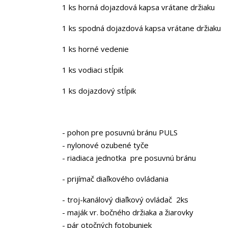
1 ks horná dojazdová kapsa vrátane držiaku
1 ks spodná dojazdová kapsa vrátane držiaku
1 ks horné vedenie
1 ks vodiaci stĺpik
1 ks dojazdový stĺpik
- pohon pre posuvnú bránu PULS
- nylonové ozubené tyče
- riadiaca jednotka pre posuvnú bránu
- prijímač diaľkového ovládania
- troj-kanálový diaľkový ovládač 2ks
- maják vr. bočného držiaka a žiarovky
- pár otočných fotobuniek