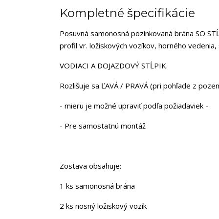
Kompletné špecifikácie
Posuvná samonosná pozinkovaná brána SO STĹPI
profil vr. ložiskových vozíkov, horného vedenia,
VODIACI A DOJAZDOVÝ STĹPIK.
Rozlišuje sa ĽAVÁ / PRAVÁ (pri pohľade z poze
- mieru je možné upraviť podľa požiadaviek -
- Pre samostatnú montáž
Zostava obsahuje:
1 ks samonosná brána
2 ks nosný ložiskový vozík