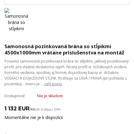
Samonosná pozinkovaná brána so stĺpikmi
4500x1000mm vrátane príslušenstva na montáž
Posuvná samonosná pozinkovaná brána so stĺpikmi, jaklový pozinkovaný
profil, pre vlastnú dodatočnú výplň. Nosný profil vr. ložiskových vozíkov,
horného vedenia, spodnej aj hornej dojazdovej kapsy vr. držiakov.
VODIACI A DOJAZDOVÝ STĹPIK. Rozlišuje sa ĽAVÁ / PRAVÁ (pri pohľade z
pozemku). - mieru je ...
celý popis
Dostupnosť
Nie je skladom
1 132 EUR
/
ks
920 EUR
bez DPH
Momentálne nie je k dispozícii