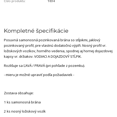
Číslo produktu:
1034
Kompletné špecifikácie
Posuvná samonosná pozinkovaná brána so stĺpikmi, jaklový
pozinkovaný profil, pre vlastnú dodatočnú výplň. Nosný profil vr.
ložiskových vozíkov, horného vedenia, spodnej aj hornej dojazdovej
kapsy vr. držiakov. VODIACI A DOJAZDOVÝ STĹPIK.
Rozlišuje sa ĽAVÁ / PRAVÁ (pri pohľade z pozemku).
- mieru je možné upraviť podľa požiadaviek -
Zostava obsahuje:
1 ks samonosná brána
2 ks nosný ložiskový vozík