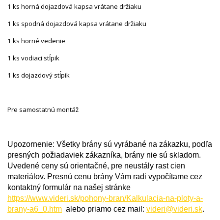
1 ks horná dojazdová kapsa vrátane držiaku
1 ks spodná dojazdová kapsa vrátane držiaku
1 ks horné vedenie
1 ks vodiaci stĺpik
1 ks dojazdový stĺpik
Pre samostatnú montáž
Upozornenie: Všetky brány sú vyrábané na zákazku, podľa
presných požiadaviek zákazníka, brány nie sú skladom.
Uvedené ceny sú orientačné, pre neustály rast cien
materiálov. Presnú cenu brány Vám radi vypočítame cez
kontaktný formulár na našej stránke
https://www.videri.sk/pohony-bran/Kalkulacia-na-ploty-a-
brany-a6_0.htm
alebo priamo cez mail:
videri@videri.sk
.