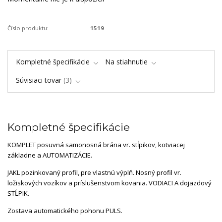
Číslo produktu:
1519
Kompletné špecifikácie
Na stiahnutie
Súvisiaci tovar
3
Kompletné špecifikácie
KOMPLET posuvná samonosná brána vr. stĺpikov, kotviacej
základne a AUTOMATIZÁCIE.
JAKL pozinkovaný profil, pre vlastnú výplň. Nosný profil vr.
ložiskových vozíkov a príslušenstvom kovania. VODIACI A dojazdový
STĹPIK.
Zostava automatického pohonu PULS.