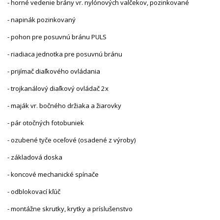
- horné vedenie brány vr. nylónových valčekov, pozinkované
- napinák pozinkovaný
- pohon pre posuvnú bránu PULS
- riadiaca jednotka pre posuvnú bránu
- prijímač diaľkového ovládania
- trojkanálový diaľkový ovládač 2x
- maják vr. bočného držiaka a žiarovky
- pár otočných fotobuniek
- ozubené tyče oceľové (osadené z výroby)
- základová doska
- koncové mechanické spínače
- odblokovací kľúč
- montážne skrutky, krytky a príslušenstvo