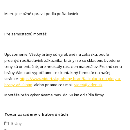
Mieru je možné upraviť podľa požiadaviek
Pre samostatnú montáž.
Upozornenie: Všetky brány sú vyrábané na zákazku, podľa
presných požiadaviek zákazníka, brány nie sú skladom. Uvedené
ceny sú orientačné, pre neustály rast cien materiálov. Presnú cenu
brány Vám radi vypočítame cez kontaktný formulár na našej
stránke
https://www.videri.sk/pohony-bran/Kalkulacia-na-ploty-a-
brany-a6_0.htm
alebo priamo cez mail:
videri@videri.sk
.
Montáže brán vykonávame max. do 50 km od sídla firmy.
Tovar zaradený v kategóriách
Brány