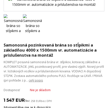
Samonosná pozinkovaná brána so stĺpikmi a
základňou 4000 x 1500mm vr. automatizácie a
príslušenstva na montáž
KOMPLET posuvná samonosná brána vr. stĺpikov, kotviacej základne a
AUTOMATIZÁCIE. JAKL pozinkovaný profil, pre vlastnú výplň. Nosný profil
vr. ložiskových vozíkov a príslušenstvom kovania. VODIACI A dojazdový
STĹPIK. Zostava automatického pohonu PULS. Rozlišuje sa ĽAVÁ / PRAVÁ
(pri pohľade z p...
celý popis
Dostupnosť
Nie je skladom
1 547 EUR
/
ks
1 258 EUR
bez DPH
Momentálne nie je k dispozícii