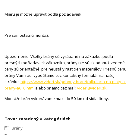
Mieru je možné upraviť podľa požiadaviek
Pre samostatnú montáž.
Upozornenie: Všetky brány sú vyrábané na zákazku, podľa
presných požiadaviek zákazníka, brány nie sú skladom. Uvedené
ceny sú orientačné, pre neustály rast cien materiálov. Presnú cenu
brány Vám radi vypočítame cez kontaktný formulár na našej
stránke
https://www.videri.sk/pohony-bran/Kalkulacia-na-ploty-a-
brany-a6_0.htm
alebo priamo cez mail:
videri@videri.sk
.
Montáže brán vykonávame max. do 50 km od sídla firmy.
Tovar zaradený v kategóriách
Brány