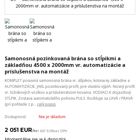
Samonosná pozinkovaná brána so stĺpikmi a
základňou 4500 x 2000mm vr. automatizácie a
príslušenstva na montáž
KOMPLET posuvná samonosná brána vr. stĺpikov, kotviacej základne a
AUTOMATIZÁCIE. JAKL pozinkovaný profil, pre vlastnú výplň. Nosný profil
vr. ložiskových vozíkov a príslušenstvom kovania. VODIACI A dojazdový
STĹPIK. Zostava automatického pohonu PULS. Rozlišuje sa ĽAVÁ / PRAVÁ
(pri pohľade z p...
celý popis
Dostupnosť
Nie je skladom
2 051 EUR
/
ks
1 667 EUR
bez DPH
Momentálne nie je k dispozícii