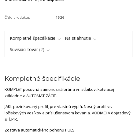
Číslo produktu:
1526
Kompletné špecifikácie
Na stiahnutie
Súvisiaci tovar
2
Kompletné špecifikácie
KOMPLET posuvná samonosná brána vr. stĺpikov, kotviacej
základne a AUTOMATIZÁCIE.
JAKL pozinkovaný profil, pre vlastnú výplň. Nosný profil vr.
ložiskových vozíkov a príslušenstvom kovania. VODIACI A dojazdový
STĹPIK.
Zostava automatického pohonu PULS.