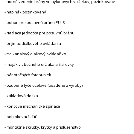
- horné vedenie brány vr. nylónových valčekov, pozinkované
- napinák pozinkovaný
- pohon pre posuvnú bránu PULS
- riadiaca jednotka pre posuvnú bránu
- prijímač diaľkového ovládania
- trojkanálový diaľkový ovládač 2x
- maják vr. bočného držiaka a žiarovky
- pár otočných fotobuniek
- ozubené tyče oceľové (osadené z výroby)
- základová doska
- koncové mechanické spínače
- odblokovací kľúč
- montážne skrutky, krytky a príslušenstvo