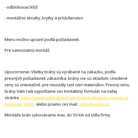
- odblokovací kľúč
- montážne skrutky, krytky a príslušenstvo
Mieru možno upraviť podľa požiadaviek.
Pre samostatnú montáž.
Upozornenie: Všetky brány sú vyrábané na zákazku, podľa
presných požiadaviek zákazníka, brány nie sú skladom. Uvedené
ceny sú orientačné, pre neustály rast cien materiálov. Presnú cenu
brány Vám radi vypočítame cez kontaktný formulár na našej
stránke
https://www.videri.sk/pohony-bran/Kalkulacia-na-ploty-a-
brany-a6_0.htm
alebo priamo cez mail:
videri@videri.sk
.
Montáže brán vykonávame max. do 50 km od sídla firmy.