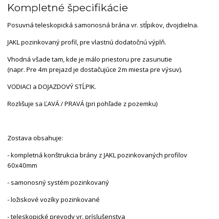
Kompletné špecifikácie
Posuvná teleskopická samonosná brána vr. stĺpikov, dvojdielna.
JAKL pozinkovaný profil, pre vlastnú dodatočnú výplň.
Vhodná všade tam, kde je málo priestoru pre zasunutie
(napr. Pre 4m prejazd je dostačujúce 2m miesta pre výsuv).
VODIACI a DOJAZDOVÝ STĹPIK.
Rozlišuje sa ĽAVÁ / PRAVÁ (pri pohľade z pozemku)
Zostava obsahuje:
- kompletná konštrukcia brány z JAKL pozinkovaných profilov
60x40mm
- samonosný systém pozinkovaný
- ložiskové vozíky pozinkované
- teleskopické prevody vr. príslušenstva