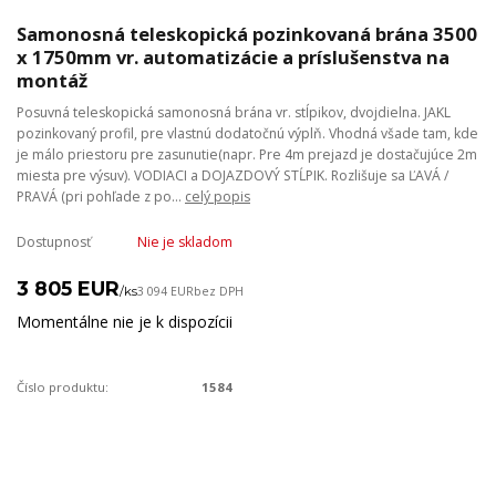
Samonosná teleskopická pozinkovaná brána 3500
x 1750mm vr. automatizácie a príslušenstva na
montáž
Posuvná teleskopická samonosná brána vr. stĺpikov, dvojdielna. JAKL
pozinkovaný profil, pre vlastnú dodatočnú výplň. Vhodná všade tam, kde
je málo priestoru pre zasunutie(napr. Pre 4m prejazd je dostačujúce 2m
miesta pre výsuv). VODIACI a DOJAZDOVÝ STĹPIK. Rozlišuje sa ĽAVÁ /
PRAVÁ (pri pohľade z po...
celý popis
Dostupnosť
Nie je skladom
3 805 EUR
/
ks
3 094 EUR
bez DPH
Momentálne nie je k dispozícii
Číslo produktu:
1584