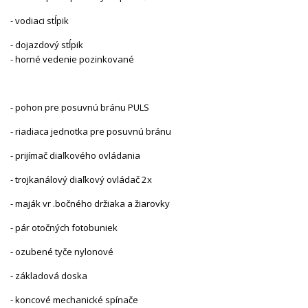
- vodiaci stĺpik
- dojazdový stĺpik
- horné vedenie pozinkované
- pohon pre posuvnú bránu PULS
- riadiaca jednotka pre posuvnú bránu
- prijímač diaľkového ovládania
- trojkanálový diaľkový ovládač 2x
- maják vr .bočného držiaka a žiarovky
- pár otočných fotobuniek
- ozubené tyče nylonové
- základová doska
- koncové mechanické spínače