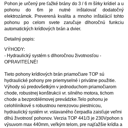
Pohon je určený pre ťažké brány do 3 / 6 m šírky krídiel a u
pohonu do 6m je nutné inštalovať dodatočný
elektrozámok. Preverená kvalita a mnoho inštalácií tohto
pohonu po celom svete zaručuje dlhoročnú funkciu
automatických krídlových brán a dvier.
Detailný popis:
VÝHODY:
- Hydraulický systém s dlhoročnou životnosťou -
OPRAVITEĹNÉ!
Tieto pohony krídlových brán priamočiare TOP sú
hydraulické pohony pre priemyselné i privátne použitie.
Výhody sú predovšetkým v jednoduchom priamočiarom
chode, robustnej konštrukcii vr. silného motora, tichom
chode a bezproblémovej prevádzke.Telo pohonu je
celohliníkové s robustnou nerezovou piestnicou,
hydraulický systém vr. vstavaného čerpadla zaisťuje veľmi
dlhú životnosť pohonov. Verzia TOP 441/3 je 230Vpohon s
výsuvom max 440mm, veľkým telom, pre najťažšie krídla a