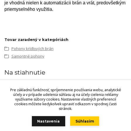
je vhodná nielen k automatizácii brán a vrát, predovšetkým
priemyselného využitia.
Tovar zaradený v kategóriách
Pohony krídlových brán
Samontné pohony
Na stiahnutie
Prospekt
Pre základnú funkčnosť, spríjemnenie používania webu, analytické
Montáž
účely a v prípade udelenia súhlasu aj na účely cielenia reklamy
využívame súbory cookies. Nastavenie vlastných preferencií
cookies môžete kedykoľvek upraviť odkazom v spodnej časti
stránok.
Videri s.r.o., Lúčna 32, 900 01 Modra. Predajňa - Štefánikova 69,
900 01 Modra, Tel.: +421 949 353 848, +421 944 045 358,
Nastavenia
Súhlasím
POZOR ZMENA OTVÁRACÍCH HODÍN!!
!