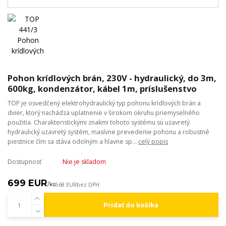
Pohon krídlových brán, 230V - hydraulický, do 3m,
600kg, kondenzátor, kábel 1m, príslušenstvo
TOP je osvedčený elektrohydraulický typ pohonu krídlových brán a
dvier, ktorý nachádza uplatnenie v širokom okruhu priemyselného
použitia. Charakteristickými znakmi tohoto systému sú uzavretý
hydraulický uzavretý systém, masívne prevedenie pohonu a robustné
piestnice čím sa stáva odolným a hlavne sp...
celý popis
Dostupnosť
Nie je skladom
699 EUR
/
ks
568 EUR
bez DPH
Pridať do košíka