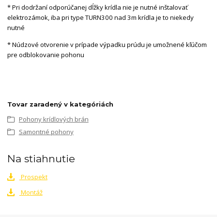
* Pri dodržaní odporúčanej dĺžky krídla nie je nutné inštalovať
elektrozámok, iba pri type TURN300 nad 3m krídla je to niekedy
nutné
* Núdzové otvorenie v prípade výpadku prúdu je umožnené kľúčom
pre odblokovanie pohonu
Tovar zaradený v kategóriách
Pohony krídlových brán
Samontné pohony
Na stiahnutie
Prospekt
Montáž