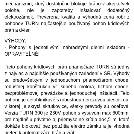
mechanizmu, ktorý dostatočne blokuje bránu v akejkoľvek
polohe, nie je zapotreby inštalovať dodatočný
elektrozámok. Preverená kvalita a výhodná cena robí z
pohonov TURN najčastejšie používaný pohon krídlových
brán a dvier.
VÝHODY:
- Pohony s jednotlivými náhradnými dielmi skladom -
OPRAVITEĹNÉ!
Tieto pohony krídlových brán priamočiare TURN sú jedny
z najviac a najdlhšie používaných zariadení v SR. Výhody
sú predovšetkým v jednoduchom priamočiarom chode,
robustnej konštrukcii vr. silného motora, tichom chode,
bezproblémovej prevádzke a jednoduchej inštalácii. Telo
pohonu je celohliníkové s robustnou nerezovou piestnicou,
v ktorej je skrytá skrutkovice, všetky prevody sú oceľové.
Verzia TURN 300 je 230V pohon s výsuvom max 600mm,
pre najdlhšiu privátne aj priemyselné krídla do4,5 m, ktoré
dokáže blokovať bez použitia elektro zámku a je vhodná
nielen k automatizácii brán a vrát.