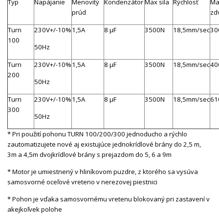
Typ
Napájanie
Menovitý
Kondenzátor
Max sila
Rýchlosť
Ma
prúd
zd
Turn
230V+/-10%
1,5A
8 μF
3500N
18,5mm/sec
3
100
50Hz
Turn
230V+/-10%
1,5A
8 μF
3500N
18,5mm/sec
4
200
50Hz
Turn
230V+/-10%
1,5A
8 μF
3500N
18,5mm/sec
6
300
50Hz
* Pri použití pohonu TURN 100/200/300 jednoducho a rýchlo
zautomatizujete nové aj existujúce jednokrídlové brány do 2,5 m,
3m a 4,5m dvojkrídlové brány s prejazdom do 5, 6 a 9m
* Motor je umiestnený v hliníkovom puzdre, z ktorého sa vysúva
samosvorné oceľové vreteno v nerezovej piestnici
* Pohon je vďaka samosvornému vretenu blokovaný pri zastavení v
akejkoľvek polohe