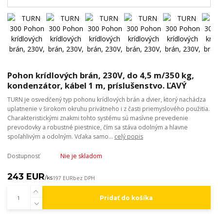
Pohon krídlových brán, 230V, do 4,5 m/350 kg,
kondenzátor, kábel 1 m, príslušenstvo. ĽAVÝ
TURN je osvedčený typ pohonu krídlových brán a dvier, ktorý nachádza
uplatnenie v širokom okruhu privátneho i z časti priemyslového použitia.
Charakteristickými znakmi tohto systému sú masívne prevedenie
prevodovky a robustné piestnice, čím sa stáva odolným a hlavne
spoľahlivým a odolným. Vďaka samo...
celý popis
Dostupnosť
Nie je skladom
243 EUR
/
ks
197 EUR
bez DPH
Pridať do košíka