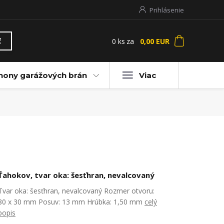
Prihlásenie
0
ks
za
0,00 EUR
ť
hony garážových brán
Viac
Ťahokov, tvar oka: šesťhran, nevalcovaný
Tvar oka: šesťhran, nevalcovaný Rozmer otvoru:
80 x 30 mm Posuv: 13 mm Hrúbka: 1,50 mm
celý
popis