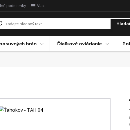
dné podmienky
Viac
Hľada
posuvných brán
Ďiaľkové ovládanie
Po