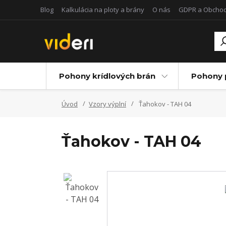
Blog
Kalkulácia na ploty a brány
O nás
GDPR a Obcho
Pohony krídlových brán
Pohony 
Úvod
Vzory výplní
Ťahokov - TAH 04
Ťahokov - TAH 04