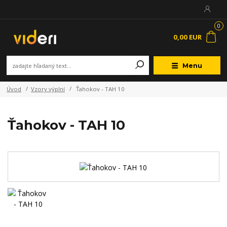
0
0,00 EUR
Menu
Úvod
Vzory výplní
Ťahokov - TAH 10
Ťahokov - TAH 10