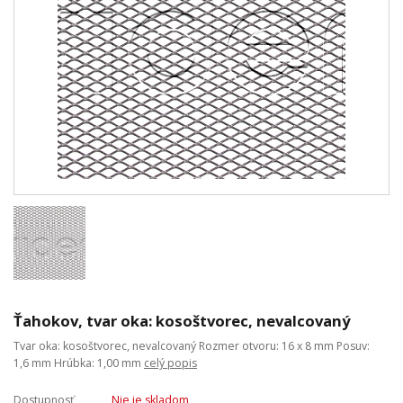
Ťahokov, tvar oka: kosoštvorec, nevalcovaný
Tvar oka: kosoštvorec, nevalcovaný Rozmer otvoru: 16 x 8 mm Posuv:
1,6 mm Hrúbka: 1,00 mm
celý popis
Dostupnosť
Nie je skladom