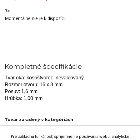
/
ks
Momentálne nie je k dispozícii
Kompletné špecifikácie
Tvar oka: kosoštvorec, nevalcovaný
Rozmer otvoru: 16 x 8 mm
Posuv: 1,6 mm
Hrúbka: 1,00 mm
Tovar zaradený v kategóriách
Vzory výplní
Pre základnú funkčnosť, spríjemnenie používania webu, analytické
Ťahokov