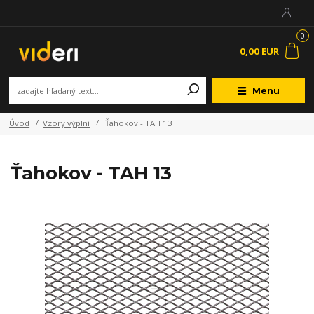
0
0,00 EUR
Menu
Úvod
Vzory výplní
Ťahokov - TAH 13
Ťahokov - TAH 13