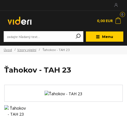
0
0,00 EUR
Menu
Úvod
Vzory výplní
Ťahokov - TAH 23
Ťahokov - TAH 23